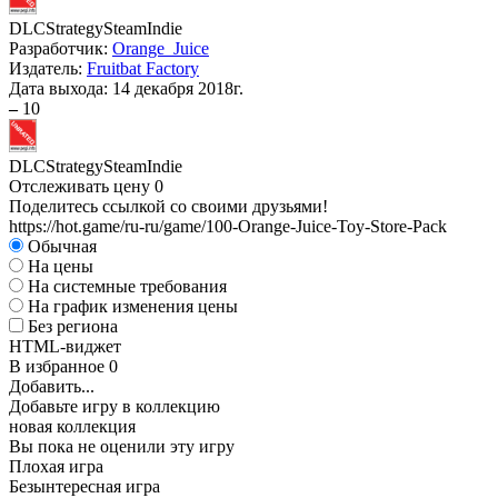
DLC
Strategy
Steam
Indie
Разработчик:
Orange_Juice
Издатель:
Fruitbat Factory
Дата выхода:
14 декабря 2018г.
–
10
DLC
Strategy
Steam
Indie
Отслеживать цену
0
Поделитесь ссылкой со своими друзьями!
https://hot.game/ru-ru/game/100-Orange-Juice-Toy-Store-Pack
Обычная
На цены
На системные требования
На график изменения цены
Без региона
HTML-виджет
В избранное
0
Добавить...
Добавьте игру в коллекцию
новая коллекция
Вы пока не оценили эту игру
Плохая игра
Безынтересная игра