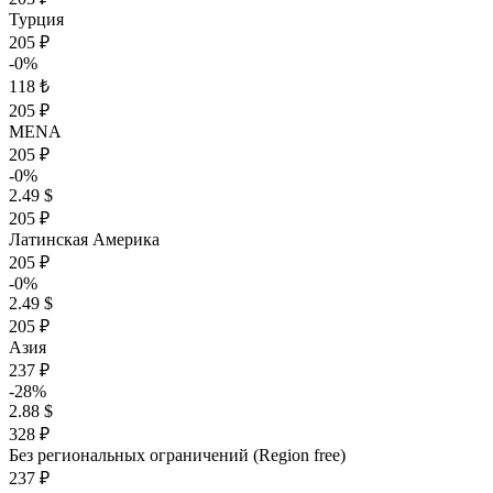
Турция
205 ₽
-0%
118 ₺
205 ₽
MENA
205 ₽
-0%
2.49 $
205 ₽
Латинская Америка
205 ₽
-0%
2.49 $
205 ₽
Азия
237 ₽
-28%
2.88 $
328 ₽
Без региональных ограничений (Region free)
237 ₽