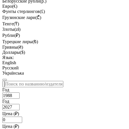
Белорусские рубли(р.)
Евро(€)
Фунты стерлингов(£)
Грузинские лари(₾)
Тенге(₸)
Злоты(zł)
Рубли(₽)
Турецкие лиры(₺)
Гривны(₴)
Доллары($)
Язык:
English
Русский
Українська
Год
Год
Цена (₽)
Цена (₽)