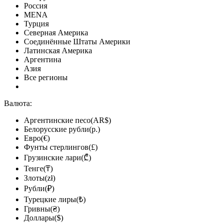
Россия
MENA
Турция
Северная Америка
Соединённые Штаты Америки
Латинская Америка
Аргентина
Азия
Все регионы
Валюта:
Аргентинские песо(AR$)
Белорусские рубли(р.)
Евро(€)
Фунты стерлингов(£)
Грузинские лари(₾)
Тенге(₸)
Злоты(zł)
Рубли(₽)
Турецкие лиры(₺)
Гривны(₴)
Доллары($)