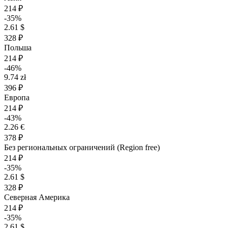
214 ₽
-35%
2.61 $
328 ₽
Польша
214 ₽
-46%
9.74 zł
396 ₽
Европа
214 ₽
-43%
2.26 €
378 ₽
Без региональных ограничений (Region free)
214 ₽
-35%
2.61 $
328 ₽
Северная Америка
214 ₽
-35%
2.61 $