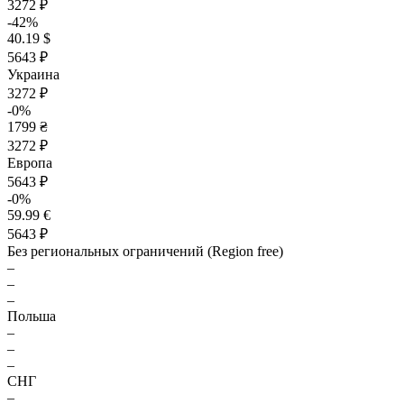
3272 ₽
-42%
40.19 $
5643 ₽
Украина
3272 ₽
-0%
1799 ₴
3272 ₽
Европа
5643 ₽
-0%
59.99 €
5643 ₽
Без региональных ограничений (Region free)
–
–
–
Польша
–
–
–
СНГ
–