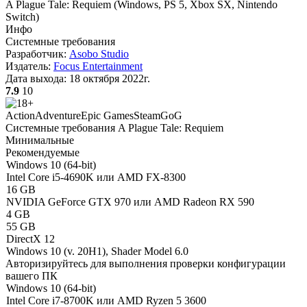
A Plague Tale: Requiem
(
Windows, PS 5, Xbox SX, Nintendo
Switch
)
Инфо
Системные требования
Разработчик:
Asobo Studio
Издатель:
Focus Entertainment
Дата выхода:
18 октября 2022г.
7.9
10
Action
Adventure
Epic Games
Steam
GoG
Системные требования A Plague Tale: Requiem
Минимальные
Рекомендуемые
Windows 10 (64-bit)
Intel Core i5-4690K или AMD FX-8300
16 GB
NVIDIA GeForce GTX 970 или AMD Radeon RX 590
4 GB
55 GB
DirectX 12
Windows 10 (v. 20H1), Shader Model 6.0
Авторизируйтесь
для выполнения проверки конфигурации
вашего ПК
Windows 10 (64-bit)
Intel Core i7-8700K или AMD Ryzen 5 3600