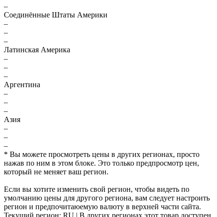
–
Соединённые Штаты Америки
–
–
–
Латинская Америка
–
–
–
Аргентина
–
–
–
Азия
–
–
–
* Вы можете просмотреть цены в других регионах, просто
нажав по ним в этом блоке. Это только предпросмотр цен,
который не меняет ваш регион.
Если вы хотите изменить свой регион, чтобы видеть по
умолчанию цены для другого региона, вам следует настроить
регион и предпочитаюемую валюту в верхней части сайта.
Текущий регион:
RU
| В других регионах этот товар доступен