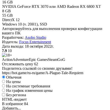
16 GB
NVIDIA GeForce RTX 3070 или AMD Radeon RX 6800 XT
8 GB
55 GB
DirectX 12
Windows 10 (v. 20H1), SSD
Авторизируйтесь
для выполнения проверки конфигурации
вашего ПК
Разработчик:
Asobo Studio
Издатель:
Focus Entertainment
Дата выхода:
18 октября 2022г.
7.9
10
Action
Adventure
Epic Games
Steam
GoG
Отслеживать цену
62
Поделитесь ссылкой со своими друзьями!
https://hot.game/ru-ru/game/A-Plague-Tale-Requiem
Обычная
На цены
На системные требования
На график изменения цены
Без региона
HTML-виджет
В избранное
84
Добавить...