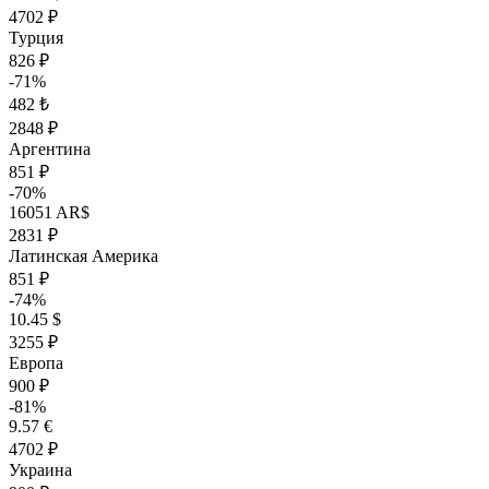
4702 ₽
Турция
826 ₽
-71%
482 ₺
2848 ₽
Аргентина
851 ₽
-70%
16051 AR$
2831 ₽
Латинская Америка
851 ₽
-74%
10.45 $
3255 ₽
Европа
900 ₽
-81%
9.57 €
4702 ₽
Украина