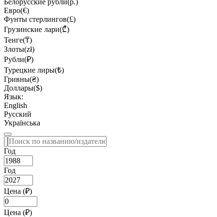
Белорусские рубли(р.)
Евро(€)
Фунты стерлингов(£)
Грузинские лари(₾)
Тенге(₸)
Злоты(zł)
Рубли(₽)
Турецкие лиры(₺)
Гривны(₴)
Доллары($)
Язык:
English
Русский
Українська
Год
Год
Цена (₽)
Цена (₽)