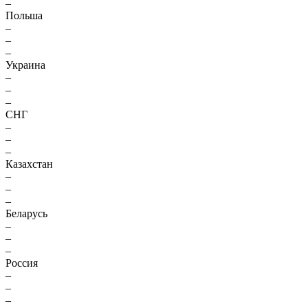
–
Польша
–
–
–
Украина
–
–
–
СНГ
–
–
–
Казахстан
–
–
–
Беларусь
–
–
–
Россия
–
–
–