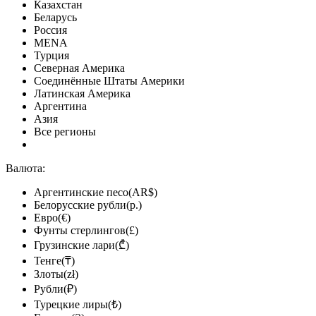
Казахстан
Беларусь
Россия
MENA
Турция
Северная Америка
Соединённые Штаты Америки
Латинская Америка
Аргентина
Азия
Все регионы
Валюта:
Аргентинские песо(AR$)
Белорусские рубли(р.)
Евро(€)
Фунты стерлингов(£)
Грузинские лари(₾)
Тенге(₸)
Злоты(zł)
Рубли(₽)
Турецкие лиры(₺)