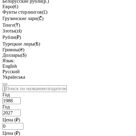
Белорусские рубли(р.)
Евро(€)
Фунты стерлингов(£)
Грузинские лари(₾)
Тенге(₸)
Злоты(zł)
Рубли(₽)
Турецкие лиры(₺)
Гривны(₴)
Доллары($)
Язык:
English
Русский
Українська
Год
Год
Цена (₽)
Цена (₽)