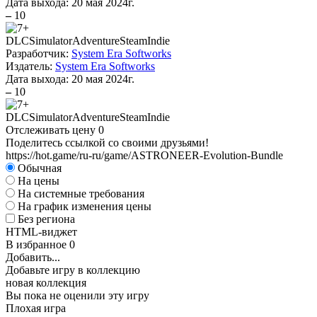
Дата выхода:
20 мая 2024г.
–
10
DLC
Simulator
Adventure
Steam
Indie
Разработчик:
System Era Softworks
Издатель:
System Era Softworks
Дата выхода:
20 мая 2024г.
–
10
DLC
Simulator
Adventure
Steam
Indie
Отслеживать цену
0
Поделитесь ссылкой со своими друзьями!
https://hot.game/ru-ru/game/ASTRONEER-Evolution-Bundle
Обычная
На цены
На системные требования
На график изменения цены
Без региона
HTML-виджет
В избранное
0
Добавить...
Добавьте игру в коллекцию
новая коллекция
Вы пока не оценили эту игру
Плохая игра