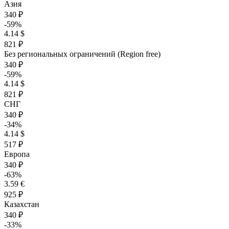
Азия
340 ₽
-59%
4.14 $
821 ₽
Без региональных ограничений (Region free)
340 ₽
-59%
4.14 $
821 ₽
СНГ
340 ₽
-34%
4.14 $
517 ₽
Европа
340 ₽
-63%
3.59 €
925 ₽
Казахстан
340 ₽
-33%