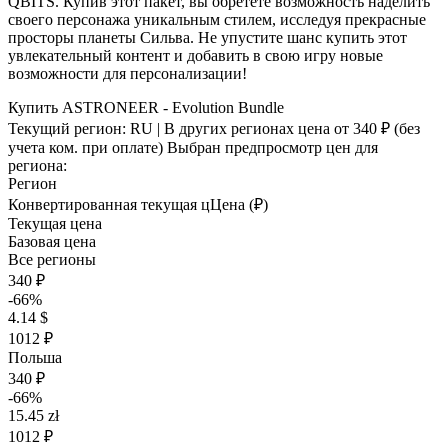
QBITS. Купив этот пакет, вы обретёте возможность наделить
своего персонажа уникальным стилем, исследуя прекрасные
просторы планеты Сильва. Не упустите шанс купить этот
увлекательный контент и добавить в свою игру новые
возможности для персонализации!
Купить ASTRONEER - Evolution Bundle
Текущий регион:
RU
| В других регионах цена
от 340 ₽
(без
учета ком. при оплате)
Выбран предпросмотр цен для
региона:
Регион
Конвертированная текущая ц
Ц
ена (₽)
Текущая цена
Базовая цена
Все регионы
340 ₽
-66%
4.14 $
1012 ₽
Польша
340 ₽
-66%
15.45 zł
1012 ₽