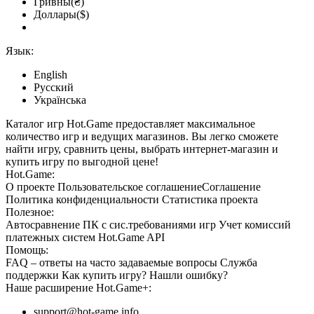
Гривны(₴)
Доллары($)
Язык:
English
Русский
Українська
Каталог игр Hot.Game предоставляет максимальное
количество игр и ведущих магазинов. Вы легко сможете
найти игру, сравнить цены, выбрать интернет-магазин и
купить игру по выгодной цене!
Hot.Game:
О проекте
Пользовательское соглашение
Соглашение
Политика конфиденциальности
Статистика
проекта
Полезное:
Автосравнение ПК с сис.требованиями игр
Учет комиссий
платежных систем
Hot.Game API
Помощь:
FAQ
– ответы на часто задаваемые вопросы
Служба
поддержки
Как купить игру?
Нашли ошибку?
Наше расширение
Hot.Game+
:
support@hot-game.info