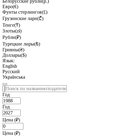
Белорусские рубли(р.)
Евро(€)
Фунты стерлингов(£)
Грузинские лари(₾)
Тенге(₸)
Злоты(zł)
Рубли(₽)
Турецкие лиры(₺)
Гривны(₴)
Доллары($)
Язык:
English
Русский
Українська
Год
Год
Цена (₽)
Цена (₽)