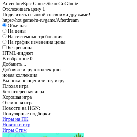
Adventure
Epic Games
Steam
GoG
Indie
Отслеживать цену
1
Поделитесь ссылкой со своими друзьями!
https://hot.game/ru-ru/game/Afterdream
Обычная
На цены
На системные требования
На график изменения цены
Без региона
HTML-виджет
В избранное
0
Добавить...
Добавьте игру в коллекцию
новая коллекция
Вы пока не оценили эту игру
Плохая игра
Безынтересная игра
Хорошая игра
Отличная игра
Новости на HGN:
Популярные подборки:
Игры на ПК
Новинки игр
Игры Стим