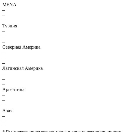
MENA
–
–
–
Турция
–
–
–
Северная Америка
–
–
–
Латинская Америка
–
–
–
Аргентина
–
–
–
Азия
–
–
–
* Вы можете просмотреть цены в других регионах, просто