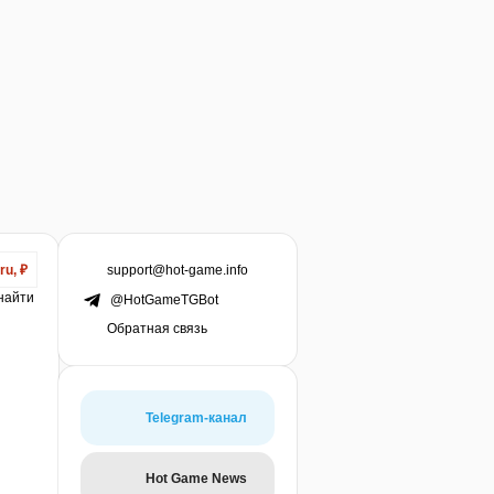
support@hot-game.info
ru, ₽
 найти
@HotGameTGBot
Обратная связь
Telegram-канал
Hot Game News