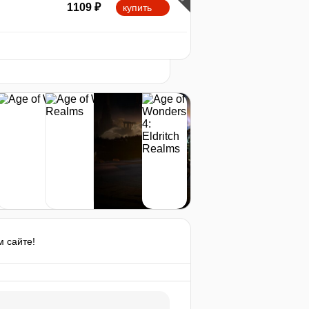
1109
₽
купить
min
689
-3%
2026
04.2026
07.2026
t
1173
₽
купить
1209
₽
купить
1269
₽
купить
нет в наличии
HD 7870
 сайте!