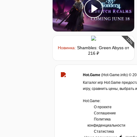
-10%
Новинка:
Shambles: Green Abyss
от
216 ₽
Hot.Game
(Hot-Game.info) © 2
Каталог игр Hot.Game предост
игру, сравнить цены, выбрать 
Hot.Game:
О проекте
Соглашение
Политика
конфиденциальности
Статистика