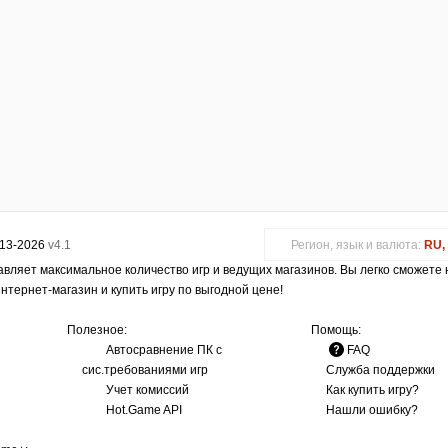
013-2026
v4.1
Регион, язык и валюта:
RU, 
авляет максимальное количество игр и ведущих магазинов. Вы легко сможете
интернет-магазин и купить игру по выгодной цене!
Полезное:
Помощь:
Автосравнение ПК с
FAQ
сис.требованиями игр
Служба поддержки
Учет комиссий
Как купить игру?
Hot.Game API
Нашли ошибку?