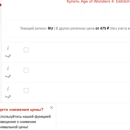
Купить Age of Wonders 4: Eldritc
Текущий регион:
RU
| В других регионах цена
от 475 ₽
(без учета к
₽
max
1049
1,000
ете снижения цены?
спользуйтесь нашей функцией
900
овещения о снижении
нимальной цены!
800