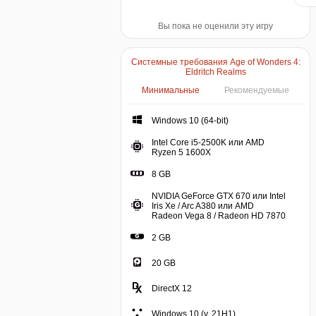
Вы пока не оценили эту игру
Системные требования Age of Wonders 4:
Eldritch Realms
Минимальные
Рекомендуемые
Windows 10 (64-bit)
Windows 10 (64-bit)
Intel Core i5-2500K или AMD
Intel Core i5-2500K или 
Ryzen 5 1600X
8 GB
8 GB
NVIDIA GeForce GTX 670 или Intel
Iris Xe / Arc A380 или AMD
NVIDIA 
Radeon Vega 8 / Radeon HD 7870
2 GB
20 GB
DirectX 12
Windows 10 (v. 21H1)