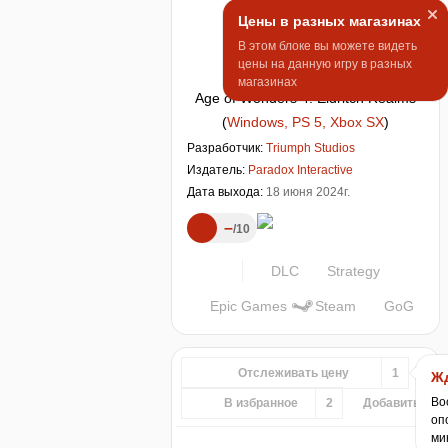
Цены в разных магазинах
В этом блоке вы можете видеть
цены на данную игру в разных
магазинах
Age of Wonders 4: Eldritch Realms
(
Windows, PS 5, Xbox SX
)
Разработчик:
Triumph Studios
Издатель:
Paradox Interactive
Дата выхода:
18 июня 2024г.
–
10
DLC
Strategy
Epic Games
Steam
GoG
Отслеживать цену
1
Жд
Во
В избранное
2
Добавить...
оп
ми