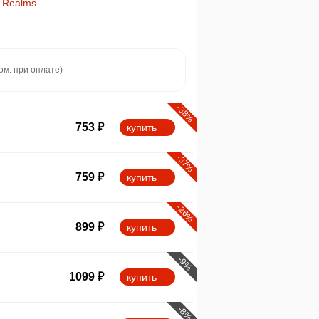
h Realms
ом. при оплате)
-38%
753
₽
купить
-37%
759
₽
купить
-26%
899
₽
купить
-9%
1099
₽
купить
-8%