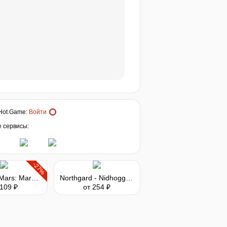
Hot.Game
:
Войти
е сервисы:
-27%
Surviving Mars: Marsvision Song Contest
Northgard - Nidhogg, Clan of the Dragon
 109 ₽
от 254 ₽