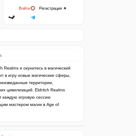
Войти
Регистрация
s
ch Realms и окунитесь в магический
т в игру новые магические сферы,
неизведанные территории,
их цивилизаций. Eldritch Realms
т каждую игровую сессию
ящим мастером магии в Age of