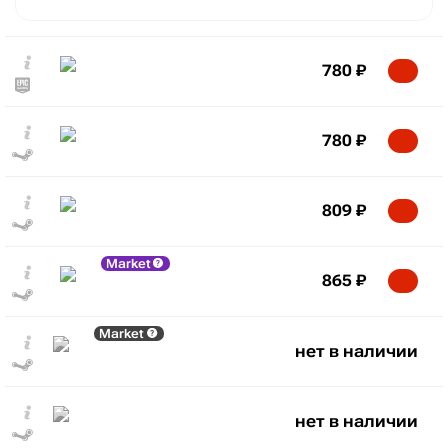
780
₽
780
₽
809
₽
Market
865
₽
Market
нет в наличии
нет в наличии