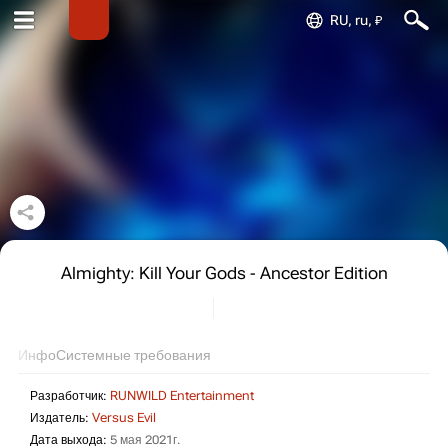
RU, ru, ₽
Almighty: Kill Your Gods - Ancestor Edition
Инфо
Системные требования
Разработчик:
RUNWILD Entertainment
Издатель:
Versus Evil
Дата выхода:
5 мая 2021г.