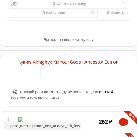
Отслеживать цену
1
В избранное
0
Добавить...
Вы пока не оценили эту игру
Купить Almighty: Kill Your Gods - Ancestor Edition
Текущий регион:
RU
| В других регионах цена
от 178 ₽
(без учета ком. при оплате)
-80%
262
₽
price_details.promo_end_at.days_left_few