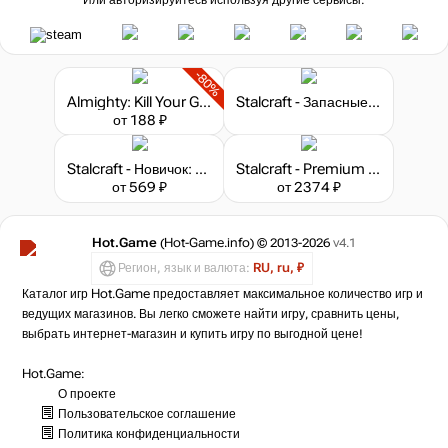
Или авторизируйтесь используя другие сервисы:
-80%
Almighty: Kill Your Gods
Stalcraft - Запасные детали
от 188 ₽
Stalcraft - Новичок: Исследователь (перс.)
Stalcraft - Premium 180 days
от 569 ₽
от 2374 ₽
Hot.Game
(Hot-Game.info) © 2013-2026
v4.1
Регион, язык и валюта:
RU, ru, ₽
Каталог игр Hot.Game предоставляет максимальное количество игр и
ведущих магазинов. Вы легко сможете найти игру, сравнить цены,
выбрать интернет-магазин и купить игру по выгодной цене!
Hot.Game:
О проекте
Пользовательское соглашение
Политика конфиденциальности