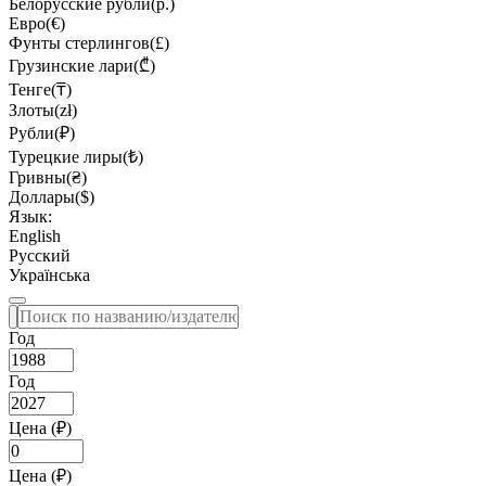
Белорусские рубли(р.)
Евро(€)
Фунты стерлингов(£)
Грузинские лари(₾)
Тенге(₸)
Злоты(zł)
Рубли(₽)
Турецкие лиры(₺)
Гривны(₴)
Доллары($)
Язык:
English
Русский
Українська
Год
Год
Цена (₽)
Цена (₽)