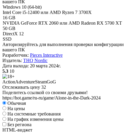
вашего ПК
Windows 10 (64-bit)
Intel Core i5-12400 или AMD Ryzen 7 3700X
16 GB
NVIDIA GeForce RTX 2060 или AMD Radeon RX 5700 XT
50 GB
DirectX 12
SSD
Авторизируйтесь
для выполнения проверки конфигурации
вашего ПК
Разработчик:
Pieces Interactive
Издатель:
THQ Nordic
Дата выхода:
20 марта 2024г.
5.3
10
Action
Adventure
Steam
GoG
Отслеживать цену
32
Поделитесь ссылкой со своими друзьями!
https://hot.game/ru-ru/game/Alone-in-the-Dark-2024
Обычная
На цены
На системные требования
На график изменения цены
Без региона
HTML-виджет