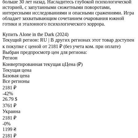
больше 30 лет назад. Насладитесь глубокой психологической
историей, с запутанными сюжетными поворотами,
интересными исследованиями и опасными сражениями. Игра
обладает захватывающим сочетанием очарования южной
готики и эталонного психологического хоррора.
Купить Alone in the Dark (2024)
Текущий регион:
RU
| В других регионах этот товар доступен
к покупке с ценой
от 2181 ₽
(без учета ком. при оплате)
Выбран предпросмотр цен для региона:
Регион
Конвертированная текущая ц
Ц
ена (₽)
Текущая цена
Базовая цена
Все регионы
2181 ₽
-42%
26.79 $
3761 ₽
Украина
2181 ₽
-0%
1199 ₴
2181 ₽