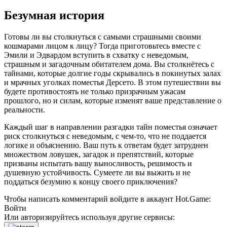
Безумная история
Готовы ли вы столкнуться с самыми страшными своими
кошмарами лицом к лицу? Тогда приготовьтесь вместе с
Эмили и Эдвардом вступить в схватку с неведомым,
страшным и загадочным обитателем дома. Вы столкнётесь с
тайнами, которые долгие годы скрывались в покинутых залах
и мрачных уголках поместья Дерсето. В этом путешествии вы
будете противостоять не только призрачным ужасам
прошлого, но и силам, которые изменят ваше представление о
реальности.
Каждый шаг в направлении разгадки тайн поместья означает
риск столкнуться с неведомым, с чем-то, что не поддается
логике и объяснению. Ваш путь к ответам будет затруднен
множеством ловушек, загадок и препятствий, которые
призваны испытать вашу выносливость, решимость и
душевную устойчивость. Сумеете ли вы выжить и не
поддаться безумию к концу своего приключения?
Чтобы написать комментарий войдите в аккаунт
Hot.Game
:
Войти
Или авторизируйтесь используя другие сервисы: