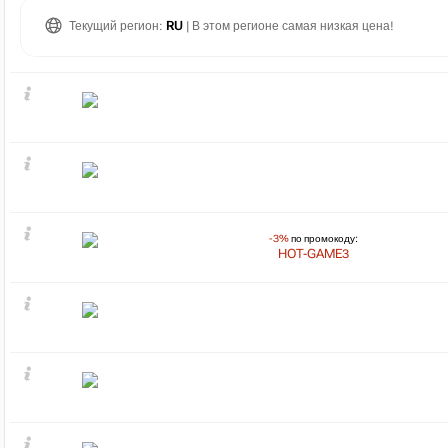
Текущий регион:
RU
| В этом регионе самая низкая цена!
-3%
по промокоду:
HOT-GAME3