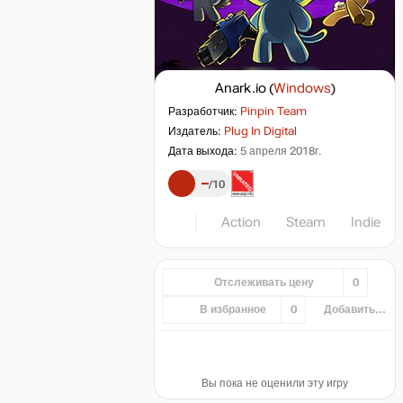
Anark.io
(
Windows
)
Разработчик:
Pinpin Team
Издатель:
Plug In Digital
Дата выхода:
5 апреля 2018г.
–
10
Action
Steam
Indie
Отслеживать цену
0
В избранное
0
Добавить...
Вы пока не оценили эту игру