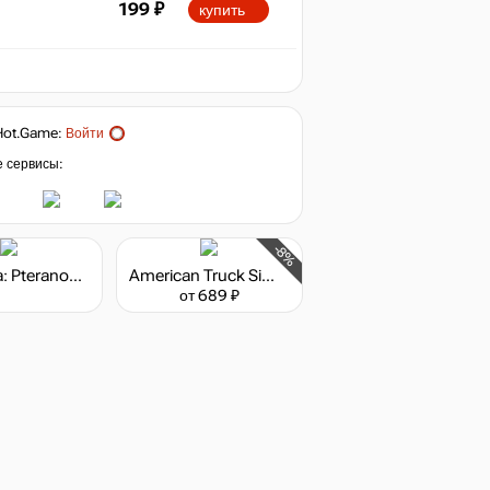
199
₽
купить
Hot.Game
:
Войти
е сервисы:
-8%
Brawlhalla: Pteranodon Gnash Skin
American Truck Simulator - Oregon
от 689 ₽