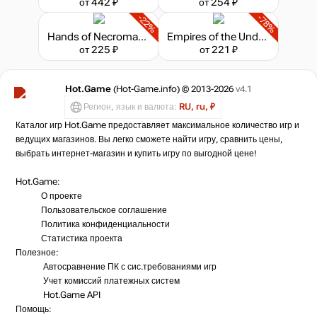
от 442 ₽
от 254 ₽
-22%
-78%
Hands of Necromancy II
Empires of the Undergrowth
от 225 ₽
от 221 ₽
Hot.Game
(Hot-Game.info) © 2013-2026
v4.1
Регион, язык и валюта:
RU, ru, ₽
Каталог игр Hot.Game предоставляет максимальное количество игр и
ведущих магазинов. Вы легко сможете найти игру, сравнить цены,
выбрать интернет-магазин и купить игру по выгодной цене!
Hot.Game:
О проекте
Пользовательское соглашение
Политика конфиденциальности
Статистика
проекта
Полезное:
Автосравнение ПК с сис.требованиями игр
Учет комиссий
платежных систем
Hot.Game API
Помощь: