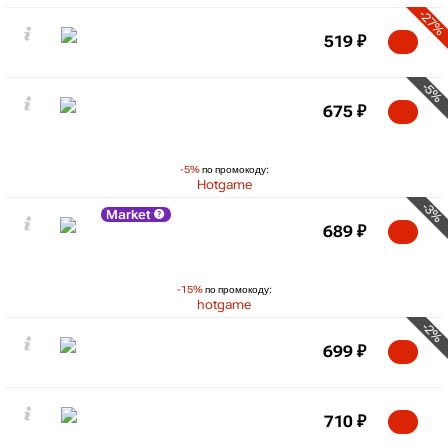
-27%
519
₽
-5%
675
₽
-5%
по промокоду:
Hotgame
-3%
Market
689
₽
-15%
по промокоду:
hotgame
-2%
699
₽
710
₽