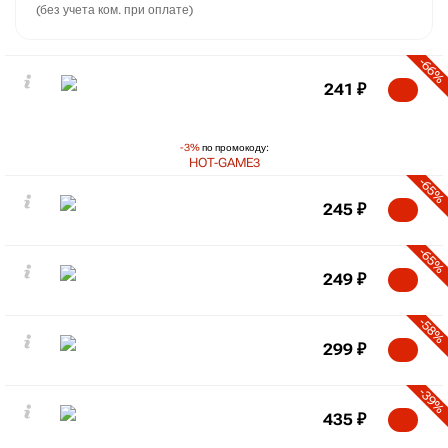
(без учета ком. при оплате)
-66%
241
₽
-3%
по промокоду:
HOT-GAME3
-65%
245
₽
-65%
249
₽
-58%
299
₽
-39%
435
₽