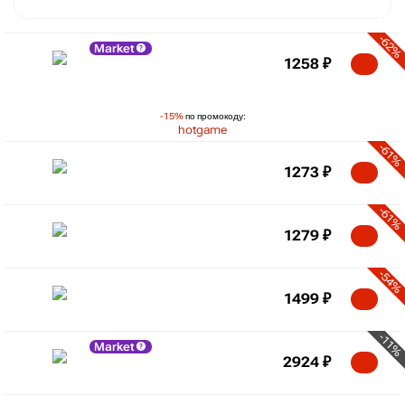
-62%
Market
1258
₽
-15%
по промокоду:
hotgame
-61%
1273
₽
-61%
1279
₽
-54%
1499
₽
-11%
Market
2924
₽