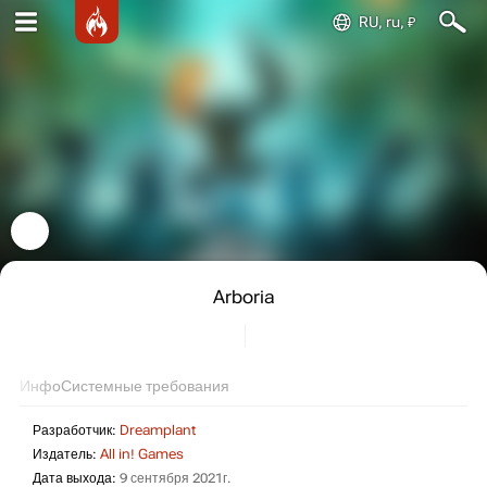
RU, ru, ₽
Arboria
Инфо
Системные требования
Разработчик:
Dreamplant
Издатель:
All in! Games
Дата выхода:
9 сентября 2021г.