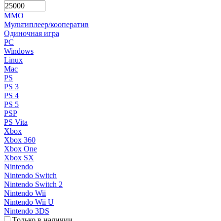
MMO
Мультиплеер/кооператив
Одиночная игра
PC
Windows
Linux
Mac
PS
PS 3
PS 4
PS 5
PSP
PS Vita
Xbox
Xbox 360
Xbox One
Xbox SX
Nintendo
Nintendo Switch
Nintendo Switch 2
Nintendo Wii
Nintendo Wii U
Nintendo 3DS
Только в наличии