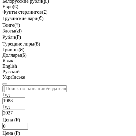
Белорусские рубли(р.)
Евро(€)
Фунты стерлингов(£)
Грузинские лари(₾)
Тенге(₸)
Злоты(zł)
Рубли(₽)
Турецкие лиры(₺)
Гривны(₴)
Доллары($)
Язык:
English
Русский
Українська
Год
Год
Цена (₽)
Цена (₽)