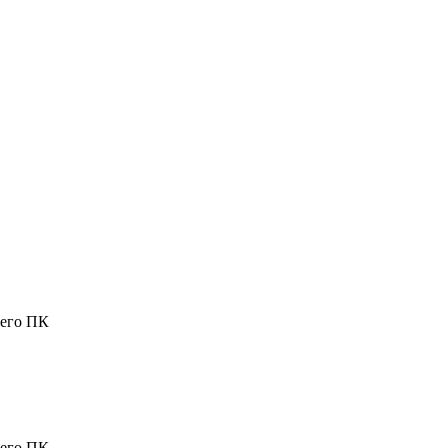
шего ПК
шего ПК