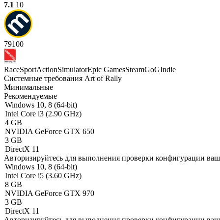
7.1
10
79
100
Race
Sport
Action
Simulator
Epic Games
Steam
GoG
Indie
Системные требования Art of Rally
Минимальные
Рекомендуемые
Windows 10, 8 (64-bit)
Intel Core i3 (2.90 GHz)
4 GB
NVIDIA GeForce GTX 650
3 GB
DirectX 11
Авторизируйтесь
для выполнения проверки конфигурации ва
Windows 10, 8 (64-bit)
Intel Core i5 (3.60 GHz)
8 GB
NVIDIA GeForce GTX 970
3 GB
DirectX 11
Авторизируйтесь
для выполнения проверки конфигурации ва