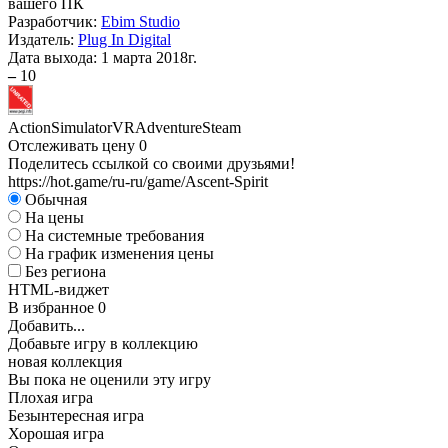
вашего ПК
Разработчик:
Ebim Studio
Издатель:
Plug In Digital
Дата выхода:
1 марта 2018г.
–
10
Action
Simulator
VR
Adventure
Steam
Отслеживать цену
0
Поделитесь ссылкой со своими друзьями!
https://hot.game/ru-ru/game/Ascent-Spirit
Обычная
На цены
На системные требования
На график изменения цены
Без региона
HTML-виджет
В избранное
0
Добавить...
Добавьте игру в коллекцию
новая коллекция
Вы пока не оценили эту игру
Плохая игра
Безынтересная игра
Хорошая игра