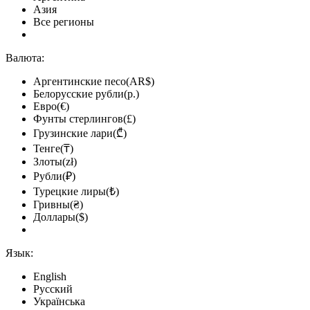
Азия
Все регионы
Валюта:
Аргентинские песо(AR$)
Белорусские рубли(р.)
Евро(€)
Фунты стерлингов(£)
Грузинские лари(₾)
Тенге(₸)
Злоты(zł)
Рубли(₽)
Турецкие лиры(₺)
Гривны(₴)
Доллары($)
Язык:
English
Русский
Українська