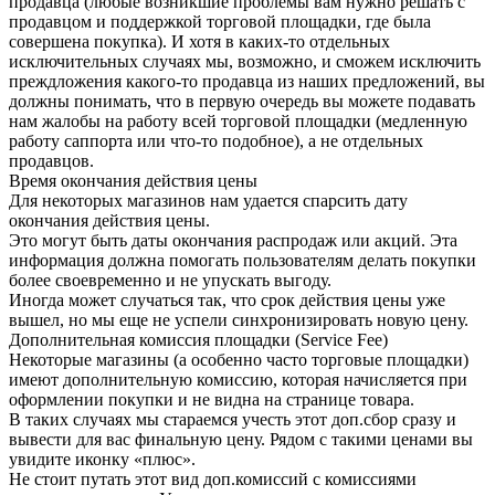
продавца (любые возникшие проблемы вам нужно решать с
продавцом и поддержкой торговой площадки, где была
совершена покупка). И хотя в каких-то отдельных
исключительных случаях мы, возможно, и сможем исключить
преждложения какого-то продавца из наших предложений, вы
должны понимать, что в первую очередь вы можете подавать
нам жалобы на работу всей торговой площадки (медленную
работу саппорта или что-то подобное), а не отдельных
продавцов.
Время окончания действия цены
Для некоторых магазинов нам удается спарсить дату
окончания действия цены.
Это могут быть даты окончания распродаж или акций. Эта
информация должна помогать пользователям делать покупки
более своевременно и не упускать выгоду.
Иногда может случаться так, что срок действия цены уже
вышел, но мы еще не успели синхронизировать новую цену.
Дополнительная комиссия площадки (Service Fee)
Некоторые магазины (а особенно часто торговые площадки)
имеют дополнительную комиссию, которая начисляется при
оформлении покупки и не видна на странице товара.
В таких случаях мы стараемся учесть этот доп.сбор сразу и
вывести для вас финальную цену. Рядом с такими ценами вы
увидите иконку «плюс».
Не стоит путать этот вид доп.комиссий с комиссиями