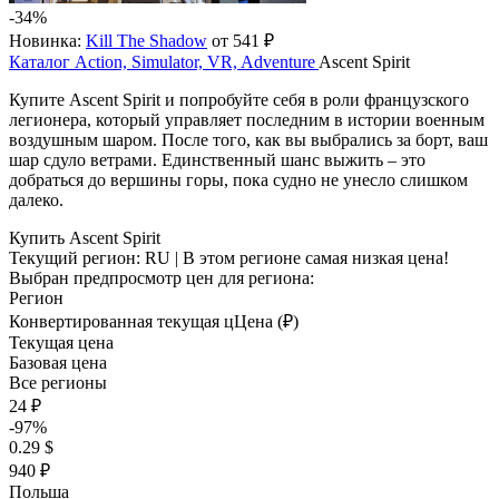
-34%
Новинка:
Kill The Shadow
от 541 ₽
Каталог
Action, Simulator, VR, Adventure
Ascent Spirit
Купите Ascent Spirit и попробуйте себя в роли французского
легионера, который управляет последним в истории военным
воздушным шаром. После того, как вы выбрались за борт, ваш
шар сдуло ветрами. Единственный шанс выжить – это
добраться до вершины горы, пока судно не унесло слишком
далеко.
Купить Ascent Spirit
Текущий регион:
RU
| В этом регионе самая низкая цена!
Выбран предпросмотр цен для региона:
Регион
Конвертированная текущая ц
Ц
ена (₽)
Текущая цена
Базовая цена
Все регионы
24 ₽
-97%
0.29 $
940 ₽
Польша