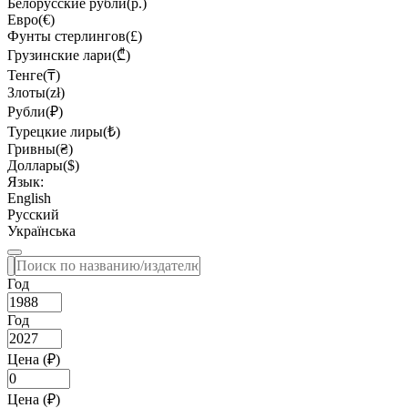
Белорусские рубли(р.)
Евро(€)
Фунты стерлингов(£)
Грузинские лари(₾)
Тенге(₸)
Злоты(zł)
Рубли(₽)
Турецкие лиры(₺)
Гривны(₴)
Доллары($)
Язык:
English
Русский
Українська
Год
Год
Цена (₽)
Цена (₽)