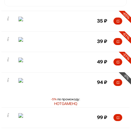
-65%
35
₽
-61%
39
₽
-51%
49
₽
-5%
94
₽
-5%
по промокоду:
HOTGAMEHQ
99
₽