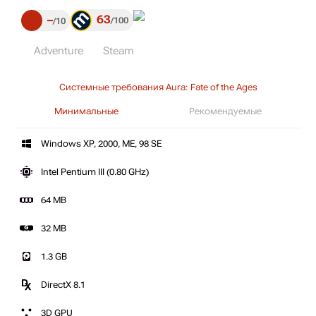
63
–
100
10
Adventure
Steam
Системные требования Aura: Fate of the Ages
Минимальные
Рекомендуемые
Windows XP, 2000, ME, 98 SE
Intel Pentium III (0.80 GHz)
64 MB
32 MB
1.3 GB
DirectX 8.1
3D GPU