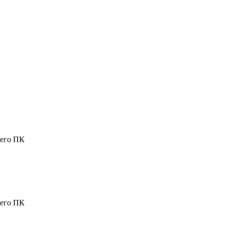
шего ПК
шего ПК