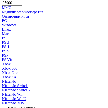
MMO
Мультиплеер/кооператив
Одиночная игра
PC
Windows
Linux
Mac
PS
PS 3
PS 4
PS 5
PSP
PS Vita
Xbox
Xbox 360
Xbox One
Xbox SX
Nintendo
Nintendo Switch
Nintendo Switch 2
Nintendo Wii
Nintendo Wii U
Nintendo 3DS
Только в наличии