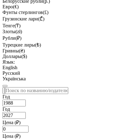
Белорусские рубли(р.)
Евро(€)
Фунты стерлингов(£)
Грузинские лари(₾)
Тенге(₸)
Злоты(zł)
Рубли(₽)
Турецкие лиры(₺)
Гривны(₴)
Доллары($)
Язык:
English
Русский
Українська
Год
Год
Цена (₽)
Цена (₽)