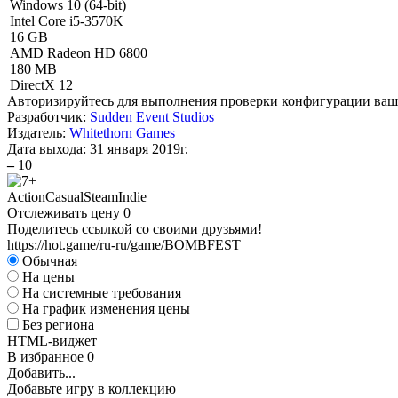
Windows 10 (64-bit)
Intel Core i5-3570K
16 GB
AMD Radeon HD 6800
180 MB
DirectX 12
Авторизируйтесь
для выполнения проверки конфигурации ва
Разработчик:
Sudden Event Studios
Издатель:
Whitethorn Games
Дата выхода:
31 января 2019г.
–
10
Action
Casual
Steam
Indie
Отслеживать цену
0
Поделитесь ссылкой со своими друзьями!
https://hot.game/ru-ru/game/BOMBFEST
Обычная
На цены
На системные требования
На график изменения цены
Без региона
HTML-виджет
В избранное
0
Добавить...
Добавьте игру в коллекцию