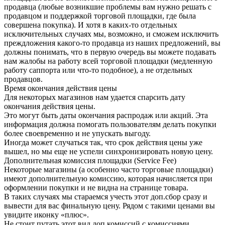
продавца (любые возникшие проблемы вам нужно решать с
продавцом и поддержкой торговой площадки, где была
совершена покупка). И хотя в каких-то отдельных
исключительных случаях мы, возможно, и сможем исключить
преждложения какого-то продавца из наших предложений, вы
должны понимать, что в первую очередь вы можете подавать
нам жалобы на работу всей торговой площадки (медленную
работу саппорта или что-то подобное), а не отдельных
продавцов.
Время окончания действия цены
Для некоторых магазинов нам удается спарсить дату
окончания действия цены.
Это могут быть даты окончания распродаж или акций. Эта
информация должна помогать пользователям делать покупки
более своевременно и не упускать выгоду.
Иногда может случаться так, что срок действия цены уже
вышел, но мы еще не успели синхронизировать новую цену.
Дополнительная комиссия площадки (Service Fee)
Некоторые магазины (а особенно часто торговые площадки)
имеют дополнительную комиссию, которая начисляется при
оформлении покупки и не видна на странице товара.
В таких случаях мы стараемся учесть этот доп.сбор сразу и
вывести для вас финальную цену. Рядом с такими ценами вы
увидите иконку «плюс».
Не стоит путать этот вид доп.комиссий с комиссиями