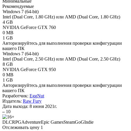
Минимальные
Рекомендуемые
Windows 7 (64-bit)
Intel (Dual Core, 1.80 GHz) или AMD (Dual Core, 1.80 GHz)
4 GB
NVIDIA GeForce GTX 760
0 MB
1 GB
Авторизируйтесь
для выполнения проверки конфигурации
вашего ПК
Windows 7 (64-bit)
Intel (Dual Core, 2.50 GHz) или AMD (Dual Core, 2.50 GHz)
8 GB
NVIDIA GeForce GTX 950
0 MB
1 GB
Авторизируйтесь
для выполнения проверки конфигурации
вашего ПК
Разработчик:
EggNut
Издатель:
Raw Fury
Дата выхода:
8 июня 2021г.
–
10
DLC
RPG
Adventure
Epic Games
Steam
GoG
Indie
Отслеживать цену
1