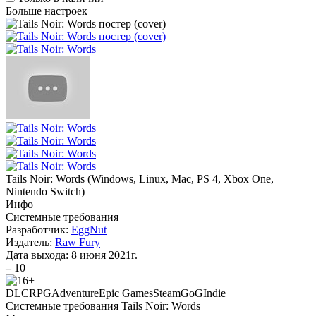
Больше настроек
Tails Noir: Words
(
Windows, Linux, Mac, PS 4, Xbox One,
Nintendo Switch
)
Инфо
Системные требования
Разработчик:
EggNut
Издатель:
Raw Fury
Дата выхода:
8 июня 2021г.
–
10
DLC
RPG
Adventure
Epic Games
Steam
GoG
Indie
Системные требования Tails Noir: Words