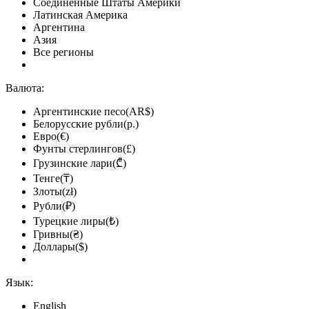
Соединённые Штаты Америки
Латинская Америка
Аргентина
Азия
Все регионы
Валюта:
Аргентинские песо(AR$)
Белорусские рубли(р.)
Евро(€)
Фунты стерлингов(£)
Грузинские лари(₾)
Тенге(₸)
Злоты(zł)
Рубли(₽)
Турецкие лиры(₺)
Гривны(₴)
Доллары($)
Язык:
English