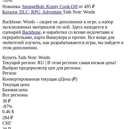
-10%
Новинка:
SpongeBob: Krusty Cook-Off
от 495 ₽
Каталог
DLC, RPG, Adventure
Tails Noir: Words
Backbone: Words – скорее не дополнение к игре, а набор
эксклюзивных материалов по ней. Здесь находится и
сценарий
Backbone
, и наработки со всеми недочетами и
переработками, карта Ванкувера и прочее. Все вещи для
любителей изучить, как разрабатываются игры, вы найдете в
этом дополнении.
Купить Tails Noir: Words
Текущий регион:
RU
| В этом регионе самая низкая цена!
Выбран предпросмотр цен для региона:
Регион
Конвертированная текущая ц
Ц
ена (₽)
Текущая цена
Базовая цена
Все регионы
38 ₽
-87%
0.46 $
284 ₽
СНГ