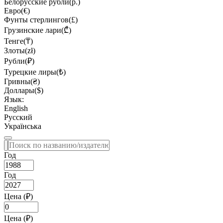
Белорусские рубли(р.)
Евро(€)
Фунты стерлингов(£)
Грузинские лари(₾)
Тенге(₸)
Злоты(zł)
Рубли(₽)
Турецкие лиры(₺)
Гривны(₴)
Доллары($)
Язык:
English
Русский
Українська
Год
Год
Цена (₽)
Цена (₽)