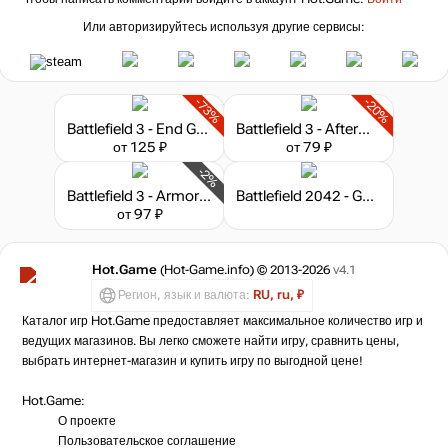
Или авторизируйтесь используя другие сервисы:
-73%
-20%
Battlefield 3 - End Game
Battlefield 3 - Aftermath
от 125 ₽
от 79 ₽
-2%
Battlefield 3 - Armored Kill
Battlefield 2042 - Gold Edition
от 97 ₽
Hot.Game
(Hot-Game.info) © 2013-2026
v4.1
Регион, язык и валюта:
RU, ru, ₽
Каталог игр Hot.Game предоставляет максимальное количество игр и
ведущих магазинов. Вы легко сможете найти игру, сравнить цены,
выбрать интернет-магазин и купить игру по выгодной цене!
Hot.Game:
О проекте
Пользовательское соглашение