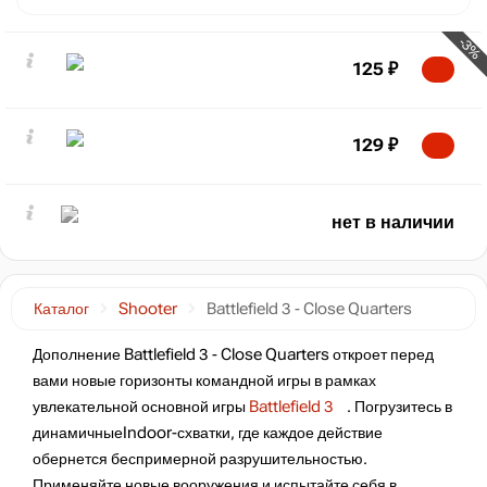
-3%
125
₽
129
₽
нет в наличии
Каталог
Shooter
Battlefield 3 - Close Quarters
Дополнение Battlefield 3 - Close Quarters откроет перед
вами новые горизонты командной игры в рамках
увлекательной основной игры
Battlefield 3
. Погрузитесь в
динамичныеIndoor-схватки, где каждое действие
обернется беспримерной разрушительностью.
Применяйте новые вооружения и испытайте себя в