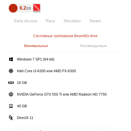
6.2
10
Early Access
Race
Simulator
Steam
Системные требования BeamNG.drive
Минимальные
Рекомендуемые
Windows 7 SP1 (64-bit)
Intel Core i3-6300 или AMD FX-6300
16 GB
NVIDIA GeForce GTX 550 Ti или AMD Radeon HD 7750
40 GB
DirectX 11