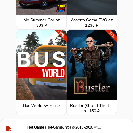
My Summer Car
от
Assetto Corsa EVO
от
303 ₽
1235 ₽
-50%
-87%
Bus World
Rustler (Grand Theft Horse)
от 299 ₽
от 150 ₽
Hot.Game
(Hot-Game.info) © 2013-2026
v4.1