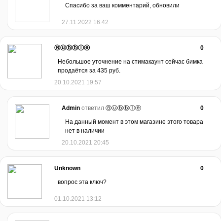
Спасибо за ваш комментарий, обновили
27.11.2022 16:42
Ⓑⓤⓑⓑⓛⓔ
0
Небольшое уточнение на стимакаунт сейчас бимка
продаётся за 435 руб.
20.10.2021 19:57
Admin
ответил
Ⓑⓤⓑⓑⓛⓔ
0
На данный момент в этом магазине этого товара
нет в наличии
20.10.2021 20:45
Unknown
0
вопрос эта ключ?
01.10.2021 13:12