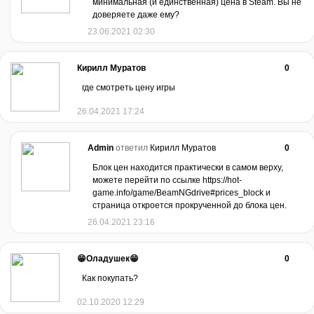
минимальная (и единственная) цена в Steam. Вы не
доверяете даже ему?
23.06.2021 02:30
Кирилл Муратов
0
где смотреть цену игры
26.04.2021 17:24
Admin
ответил
Кирилл Муратов
0
Блок цен находится практически в самом верху,
можете перейти по ссылке https://hot-
game.info/game/BeamNGdrive#prices_block и
страница откроется прокрученной до блока цен.
26.04.2021 23:16
😁Оладушек😁
0
Как покупать?
02.10.2020 12:29