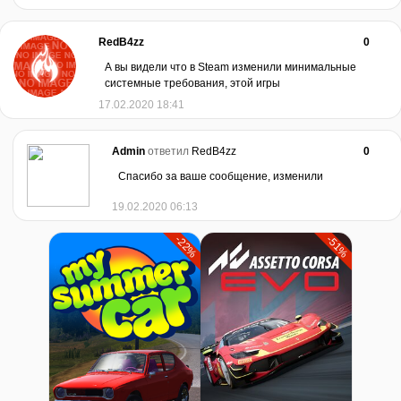
RedB4zz
0
А вы видели что в Steam изменили минимальные
системные требования, этой игры
17.02.2020 18:41
Admin
ответил
RedB4zz
0
Спасибо за ваше сообщение, изменили
19.02.2020 06:13
-22%
-51%