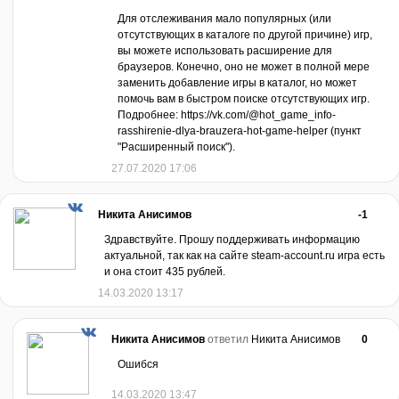
Для отслеживания мало популярных (или
отсутствующих в каталоге по другой причине) игр,
вы можете использовать расширение для
браузеров. Конечно, оно не может в полной мере
заменить добавление игры в каталог, но может
помочь вам в быстром поиске отсутствующих игр.
Подробнее: https://vk.com/@hot_game_info-
rasshirenie-dlya-brauzera-hot-game-helper (пункт
"Расширенный поиск").
27.07.2020 17:06
Никита Анисимов
-1
Здравствуйте. Прошу поддерживать информацию
актуальной, так как на сайте steam-account.ru игра есть
и она стоит 435 рублей.
14.03.2020 13:17
Никита Анисимов
ответил
Никита Анисимов
0
Ошибся
14.03.2020 13:47