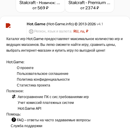
Stalcraft - Новичок: Исследователь (перс.)
Stalcraft - Premium 180 days
от 569 ₽
от 2374 ₽
Hot.Game
(Hot-Game.info) © 2013-2026
v4.1
Регион, язык и валюта:
RU, ru, ₽
Каталог игр Hot.Game предоставляет максимальное количество игр и
ведущих магазинов. Вы легко сможете найти игру, сравнить цены,
выбрать интернет-магазин и купить игру по выгодной цене!
Hot.Game:
О проекте
Пользовательское соглашение
Политика конфиденциальности
Статистика
проекта
Полезное:
Автосравнение ПК с сис.требованиями игр
Учет комиссий
платежных систем
Hot.Game API
Помощь:
FAQ
– ответы на часто задаваемые вопросы
Служба поддержки