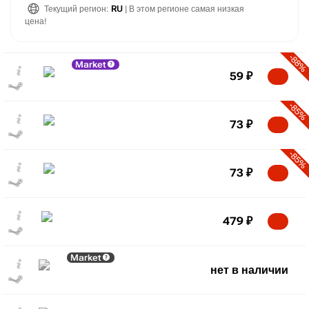
Текущий регион:
RU
| В этом регионе самая низкая
цена!
-88%
Market
59
₽
-85%
73
₽
-85%
73
₽
479
₽
Market
нет в наличии