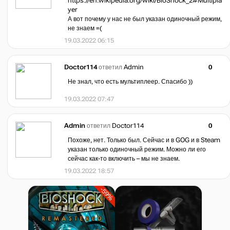
https://en.wikipedia.org/wiki/BioShock_2#Multipla
yer
А вот почему у нас не был указан одиночный режим,
не знаем =(
19.03.2022 06:15
Doctor114
ответил
Admin
0
Не знал, что есть мультиплеер. Спасибо ))
19.03.2022 07:47
Admin
ответил
Doctor114
0
Похоже, нет. Только был. Сейчас и в GOG и в Steam
указан только одиночный режим. Можно ли его
сейчас как-то включить – мы не знаем.
19.03.2022 18:57
-59%