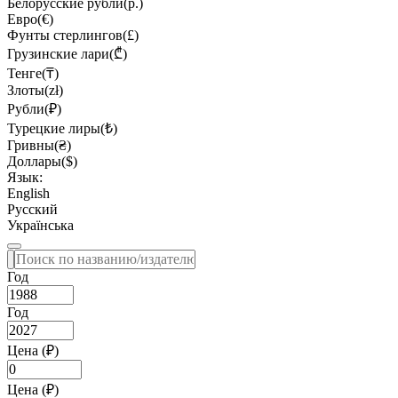
Белорусские рубли(р.)
Евро(€)
Фунты стерлингов(£)
Грузинские лари(₾)
Тенге(₸)
Злоты(zł)
Рубли(₽)
Турецкие лиры(₺)
Гривны(₴)
Доллары($)
Язык:
English
Русский
Українська
Год
Год
Цена (₽)
Цена (₽)