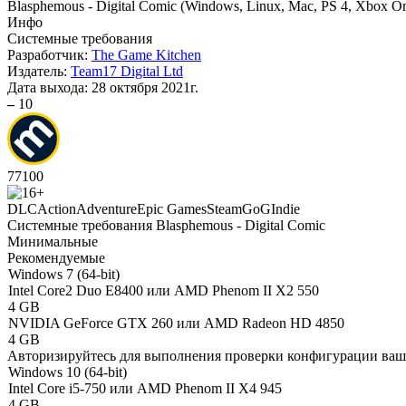
Blasphemous - Digital Comic
(
Windows, Linux, Mac, PS 4, Xbox On
Инфо
Системные требования
Разработчик:
The Game Kitchen
Издатель:
Team17 Digital Ltd
Дата выхода:
28 октября 2021г.
–
10
77
100
DLC
Action
Adventure
Epic Games
Steam
GoG
Indie
Системные требования Blasphemous - Digital Comic
Минимальные
Рекомендуемые
Windows 7 (64-bit)
Intel Core2 Duo E8400 или AMD Phenom II X2 550
4 GB
NVIDIA GeForce GTX 260 или AMD Radeon HD 4850
4 GB
Авторизируйтесь
для выполнения проверки конфигурации ва
Windows 10 (64-bit)
Intel Core i5-750 или AMD Phenom II X4 945
4 GB