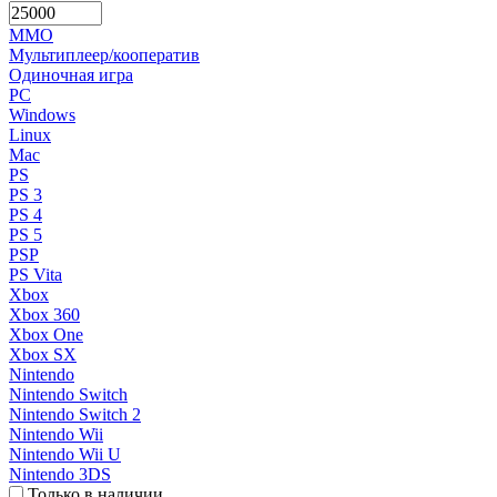
MMO
Мультиплеер/кооператив
Одиночная игра
PC
Windows
Linux
Mac
PS
PS 3
PS 4
PS 5
PSP
PS Vita
Xbox
Xbox 360
Xbox One
Xbox SX
Nintendo
Nintendo Switch
Nintendo Switch 2
Nintendo Wii
Nintendo Wii U
Nintendo 3DS
Только в наличии