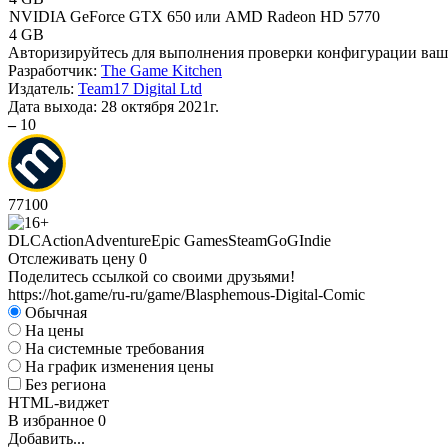
NVIDIA GeForce GTX 650 или AMD Radeon HD 5770
4 GB
Авторизируйтесь
для выполнения проверки конфигурации ва
Разработчик:
The Game Kitchen
Издатель:
Team17 Digital Ltd
Дата выхода:
28 октября 2021г.
–
10
77
100
DLC
Action
Adventure
Epic Games
Steam
GoG
Indie
Отслеживать цену
0
Поделитесь ссылкой со своими друзьями!
https://hot.game/ru-ru/game/Blasphemous-Digital-Comic
Обычная
На цены
На системные требования
На график изменения цены
Без региона
HTML-виджет
В избранное
0
Добавить...