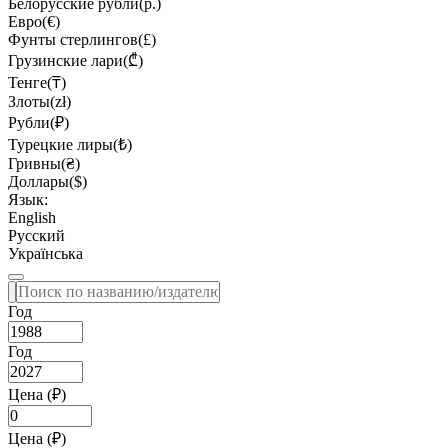
Белорусские рубли(р.)
Евро(€)
Фунты стерлингов(£)
Грузинские лари(₾)
Тенге(₸)
Злоты(zł)
Рубли(₽)
Турецкие лиры(₺)
Гривны(₴)
Доллары($)
Язык:
English
Русский
Українська
Год
Год
Цена (₽)
Цена (₽)