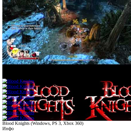
Blood Knights
(
Windows, PS 3, Xbox 360
)
Инфо