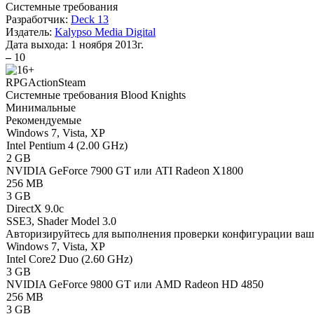
Системные требования
Разработчик:
Deck 13
Издатель:
Kalypso Media Digital
Дата выхода:
1 ноября 2013г.
–
10
RPG
Action
Steam
Системные требования Blood Knights
Минимальные
Рекомендуемые
Windows 7, Vista, XP
Intel Pentium 4 (2.00 GHz)
2 GB
NVIDIA GeForce 7900 GT или ATI Radeon X1800
256 MB
3 GB
DirectX 9.0c
SSE3, Shader Model 3.0
Авторизируйтесь
для выполнения проверки конфигурации ва
Windows 7, Vista, XP
Intel Core2 Duo (2.60 GHz)
3 GB
NVIDIA GeForce 9800 GT или AMD Radeon HD 4850
256 MB
3 GB