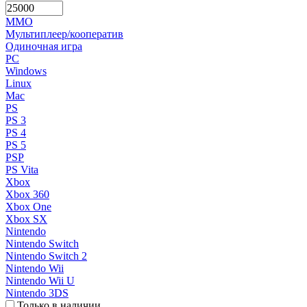
MMO
Мультиплеер/кооператив
Одиночная игра
PC
Windows
Linux
Mac
PS
PS 3
PS 4
PS 5
PSP
PS Vita
Xbox
Xbox 360
Xbox One
Xbox SX
Nintendo
Nintendo Switch
Nintendo Switch 2
Nintendo Wii
Nintendo Wii U
Nintendo 3DS
Только в наличии