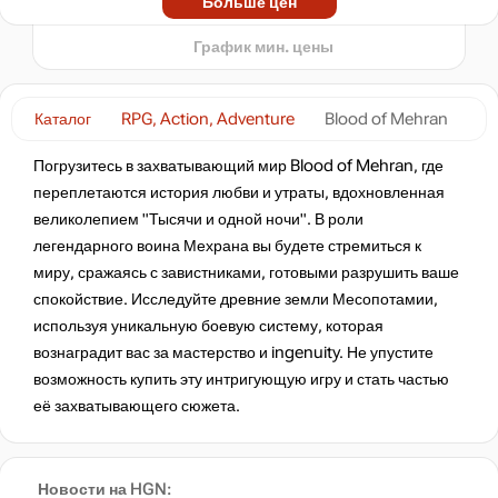
Больше цен
t
2378
₽
График мин. цены
-3%
по промокоду:
HOT-GAME3
Каталог
RPG, Action, Adventure
Blood of Mehran
-3%
2389
₽
Погрузитесь в захватывающий мир Blood of Mehran, где
переплетаются история любви и утраты, вдохновленная
великолепием "Тысячи и одной ночи". В роли
2452
₽
легендарного воина Мехрана вы будете стремиться к
миру, сражаясь с завистниками, готовыми разрушить ваше
спокойствие. Исследуйте древние земли Месопотамии,
нет в наличии
используя уникальную боевую систему, которая
вознаградит вас за мастерство и ingenuity. Не упустите
возможность купить эту интригующую игру и стать частью
её захватывающего сюжета.
Новости на HGN: