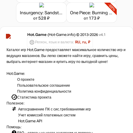
-88%
Insurgency: Sandstorm - Cold Blood Set Bundle
One Piece: Burning Blood - Gold Edition
от 528 ₽
от 173 ₽
Hot.Game
(Hot-Game.info) © 2013-2026
v4.1
Регион, язык и валюта:
RU, ru, ₽
Каталог игр Hot.Game предоставляет максимальное количество игр и
ведущих магазинов. Вы легко сможете найти игру, сравнить цены,
выбрать интернет-магазин и купить игру по выгодной цене!
Hot.Game:
О проекте
Пользовательское соглашение
Политика конфиденциальности
Статистика
проекта
Полезное:
Автосравнение ПК с сис.требованиями игр
Учет комиссий
платежных систем
Hot.Game API
Помощь:
FAQ
– ответы на часто задаваемые вопросы