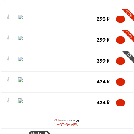
-30%
295
₽
-29%
299
₽
-6%
399
₽
424
₽
434
₽
-3%
по промокоду:
HOT-GAME3
Market