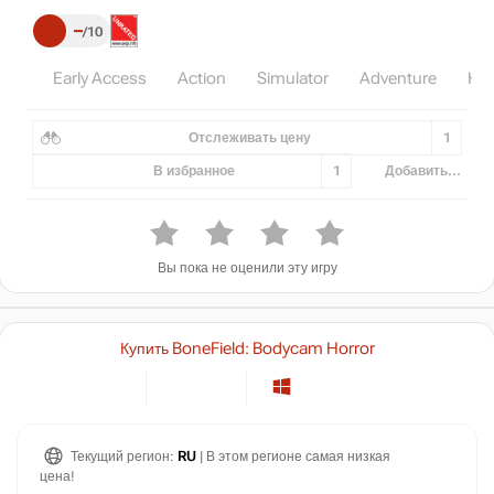
–
10
Early Access
Action
Simulator
Adventure
Hor
Отслеживать цену
1
В избранное
1
Добавить...
Вы пока не оценили эту игру
Купить BoneField: Bodycam Horror
Текущий регион:
RU
| В этом регионе самая низкая
цена!