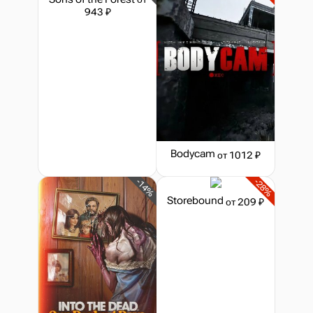
943 ₽
Bodycam
от 1012 ₽
-14%
-28%
Storebound
от 209 ₽