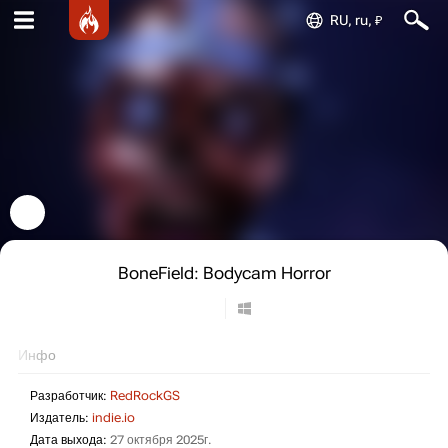
RU, ru, ₽
BoneField: Bodycam Horror
Инфо
Разработчик:
RedRockGS
Издатель:
indie.io
Дата выхода:
27 октября 2025г.