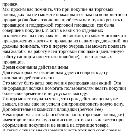
продаж.
Мы просим вас помнить, что при покупке на торговых
площадках вы не сможете пожаловаться нам на конкрнетного
продавца (любые возникшие проблемы вам нужно решать с
продавцом и поддержкой торговой площадки, где была
совершена покупка). И хотя в каких-то отдельных
исключительных случаях мы, возможно, и сможем исключить
преждложения какого-то продавца из наших предложений, вы
должны понимать, что в первую очередь вы можете подавать
нам жалобы на работу всей торговой площадки (медленную
работу саппорта или что-то подобное), а не отдельных
продавцов.
Время окончания действия цены
Для некоторых магазинов нам удается спарсить дату
окончания действия цены.
Это могут быть даты окончания распродаж или акций. Эта
информация должна помогать пользователям делать покупки
более своевременно и не упускать выгоду.
Иногда может случаться так, что срок действия цены уже
вышел, но мы еще не успели синхронизировать новую цену.
Дополнительная комиссия площадки (Service Fee)
Некоторые магазины (а особенно часто торговые площадки)
имеют дополнительную комиссию, которая начисляется при
оформлении покупки и не видна на странице товара.
В таких случаях мы стараемся учесть этот доп.сбор сразу и