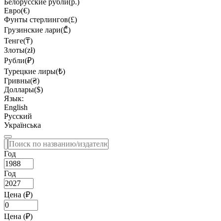
Белорусские рубли(р.)
Евро(€)
Фунты стерлингов(£)
Грузинские лари(₾)
Тенге(₸)
Злоты(zł)
Рубли(₽)
Турецкие лиры(₺)
Гривны(₴)
Доллары($)
Язык:
English
Русский
Українська
Год
Год
Цена (₽)
Цена (₽)