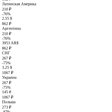
Латинская Америка
210 ₽
-76%
2.55 $
862 ₽
Аргентина
210 ₽
-76%
3953 AR$
862 ₽
СНГ
267 ₽
-75%
3.25 $
1067 ₽
Украина
267 ₽
-75%
145 ₴
1067 ₽
Польша
273 ₽
-87%