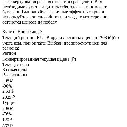
вас с верхушки дерева, выползти из расщелин. Вам
необходимо суметь защитить себя, здесь вам поможет
бумеранг. Выполняйте различные эффектные трюки,
используйте свои способности, и тогда у монстров не
останется шансов на победу.
Купить Boomerang X
Текущий регион:
RU
| В других регионах цена
от 208 ₽
(без
учета ком. при оплате)
Выбран предпросмотр цен для
региона:
Регион
Конвертированная текущая ц
Ц
ена (₽)
Текущая цена
Базовая цена
Все регионы
208 ₽
-90%
2.53 $
2025 ₽
Турция
208 ₽
-76%
120 ₺
862 ₽