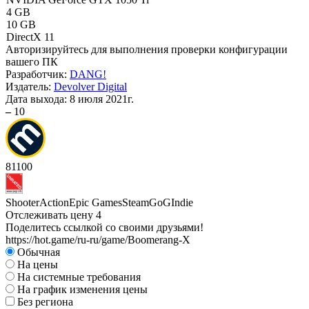
4 GB
10 GB
DirectX 11
Авторизируйтесь
для выполнения проверки конфигурации
вашего ПК
Разработчик:
DANG!
Издатель:
Devolver Digital
Дата выхода:
8 июля 2021г.
–
10
81
100
Shooter
Action
Epic Games
Steam
GoG
Indie
Отслеживать цену
4
Поделитесь ссылкой со своими друзьями!
https://hot.game/ru-ru/game/Boomerang-X
Обычная
На цены
На системные требования
На график изменения цены
Без региона