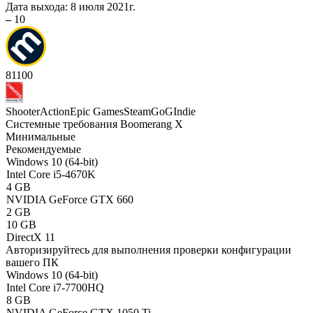
Дата выхода:
8 июля 2021г.
–
10
81
100
Shooter
Action
Epic Games
Steam
GoG
Indie
Системные требования Boomerang X
Минимальные
Рекомендуемые
Windows 10 (64-bit)
Intel Core i5-4670K
4 GB
NVIDIA GeForce GTX 660
2 GB
10 GB
DirectX 11
Авторизируйтесь
для выполнения проверки конфигурации
вашего ПК
Windows 10 (64-bit)
Intel Core i7-7700HQ
8 GB
NVIDIA GeForce GTX 1050 Ti