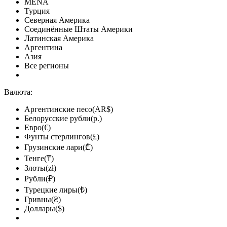
MENA
Турция
Северная Америка
Соединённые Штаты Америки
Латинская Америка
Аргентина
Азия
Все регионы
Валюта:
Аргентинские песо(AR$)
Белорусские рубли(р.)
Евро(€)
Фунты стерлингов(£)
Грузинские лари(₾)
Тенге(₸)
Злоты(zł)
Рубли(₽)
Турецкие лиры(₺)
Гривны(₴)
Доллары($)