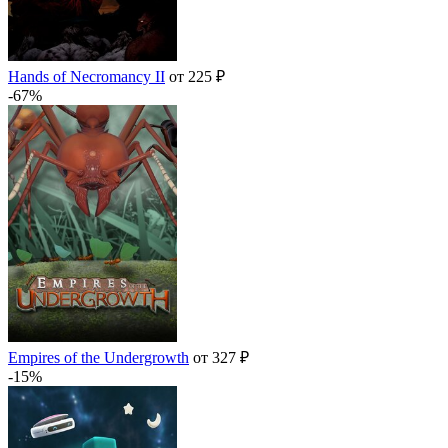
Hands of Necromancy II
от 225 ₽
-67%
Empires of the Undergrowth
от 327 ₽
-15%