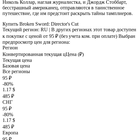
Николь Коллар, наглая журналистка, и Джордж Стоббарт,
бесстрашный американец, отправляются в таинственное
путешествие, где им предстоит раскрыть тайны тамплиеров.
Купить Broken Sword: Director's Cut
Текущий регион:
RU
| В других регионах этот товар доступен
к покупке с ценой
от 95 ₽
(без учета ком. при оплате)
Выбран
предпросмотр цен для региона:
Регион
Конвертированная текущая ц
Ц
ена (₽)
Текущая цена
Базовая цена
Все регионы
95 ₽
-80%
1.17 $
485 ₽
СНГ
95 ₽
-80%
1.17 $
485 ₽
Европа
95 ₽