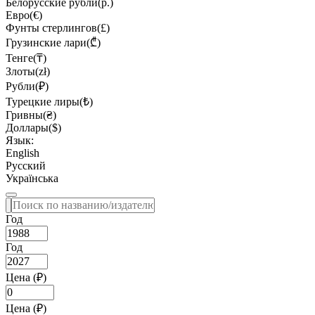
Белорусские рубли(р.)
Евро(€)
Фунты стерлингов(£)
Грузинские лари(₾)
Тенге(₸)
Злоты(zł)
Рубли(₽)
Турецкие лиры(₺)
Гривны(₴)
Доллары($)
Язык:
English
Русский
Українська
Год
Год
Цена (₽)
Цена (₽)