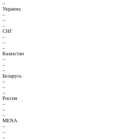
–
Украина
–
–
–
СНГ
–
–
–
Казахстан
–
–
–
Беларусь
–
–
–
Россия
–
–
–
MENA
–
–
–