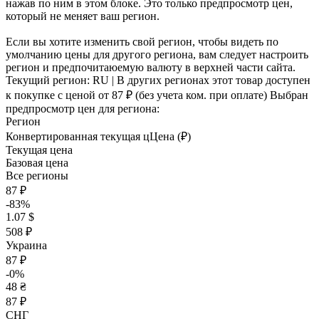
нажав по ним в этом блоке. Это только предпросмотр цен,
который не меняет ваш регион.
Если вы хотите изменить свой регион, чтобы видеть по
умолчанию цены для другого региона, вам следует настроить
регион и предпочитаюемую валюту в верхней части сайта.
Текущий регион:
RU
| В других регионах этот товар доступен
к покупке с ценой
от 87 ₽
(без учета ком. при оплате)
Выбран
предпросмотр цен для региона:
Регион
Конвертированная текущая ц
Ц
ена (₽)
Текущая цена
Базовая цена
Все регионы
87 ₽
-83%
1.07 $
508 ₽
Украина
87 ₽
-0%
48 ₴
87 ₽
СНГ