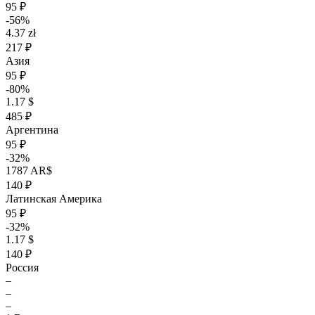
95 ₽
-56%
4.37 zł
217 ₽
Азия
95 ₽
-80%
1.17 $
485 ₽
Аргентина
95 ₽
-32%
1787 AR$
140 ₽
Латинская Америка
95 ₽
-32%
1.17 $
140 ₽
Россия
–
–
–