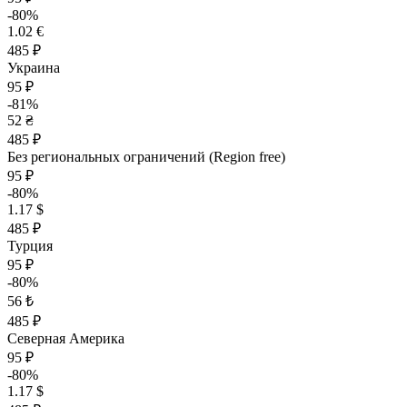
-80%
1.02 €
485 ₽
Украина
95 ₽
-81%
52 ₴
485 ₽
Без региональных ограничений (Region free)
95 ₽
-80%
1.17 $
485 ₽
Турция
95 ₽
-80%
56 ₺
485 ₽
Северная Америка
95 ₽
-80%
1.17 $