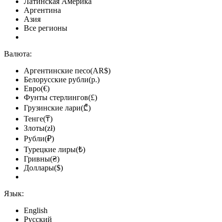
Латинская Америка
Аргентина
Азия
Все регионы
Валюта:
Аргентинские песо(AR$)
Белорусские рубли(р.)
Евро(€)
Фунты стерлингов(£)
Грузинские лари(₾)
Тенге(₸)
Злоты(zł)
Рубли(₽)
Турецкие лиры(₺)
Гривны(₴)
Доллары($)
Язык:
English
Русский