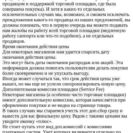
продавцом и поддержкой торговой площадки, где была
совершена покупка). И хотя в каких-то отдельных
исключительных случаях мы, возможно, и сможем исключить
преждложения какого-то продавца из наших предложений, вы
должны понимать, что в первую очередь вы можете подавать
нам жалобы на работу всей торговой площадки (медленную
работу саппорта или что-то подобное), а не отдельных
продавцов.
Время окончания действия цены
Для некоторых магазинов нам удается спарсить дату
окончания действия цены.
Это могут быть даты окончания распродаж или акций. Эта
информация должна помогать пользователям делать покупки
более своевременно и не упускать выгоду.
Иногда может случаться так, что срок действия цены уже
вышел, но мы еще не успели синхронизировать новую цену.
Дополнительная комиссия площадки (Service Fee)
Некоторые магазины (а особенно часто торговые площадки)
имеют дополнительную комиссию, которая начисляется при
оформлении покупки и не видна на странице товара.
В таких случаях мы стараемся учесть этот доп.сбор сразу и
вывести для вас финальную цену. Рядом с такими ценами вы
увидите иконку «плюс».
Не стоит путать этот вид доп.комиссий с комиссиями
платежных систем. Учет которых включается отдельно по