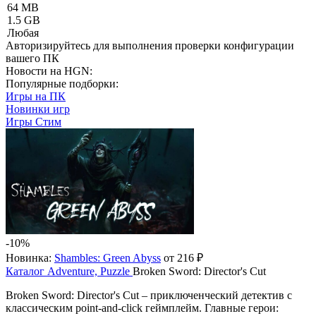
64 MB
1.5 GB
Любая
Авторизируйтесь
для выполнения проверки конфигурации
вашего ПК
Новости на HGN:
Популярные подборки:
Игры на ПК
Новинки игр
Игры Стим
-10%
Новинка:
Shambles: Green Abyss
от 216 ₽
Каталог
Adventure, Puzzle
Broken Sword: Director's Cut
Broken Sword: Director's Cut – приключенческий детектив с
классическим point-and-click геймплейм. Главные герои: