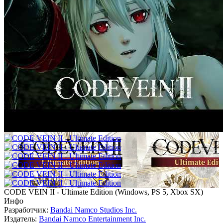
CODE VEIN II - Ultimate Edition
(
Windows, PS 5, Xbox SX
)
Инфо
Разработчик:
Bandai Namco Studios Inc.
Издатель:
Bandai Namco Entertainment Inc.