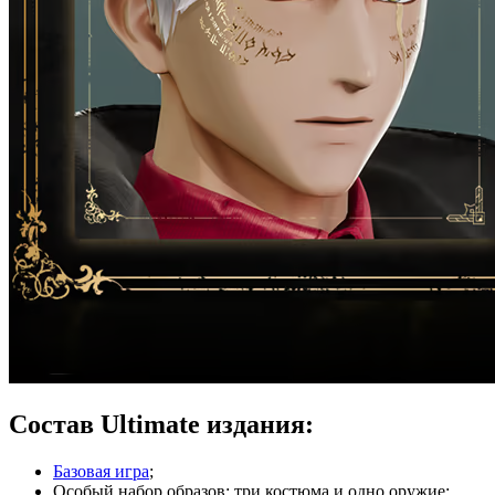
Состав Ultimate издания:
Базовая игра
;
Oсобый набор образов: три костюма и одно оружие;