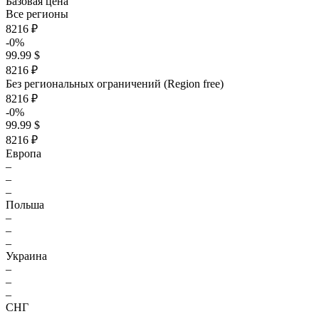
Базовая цена
Все регионы
8216 ₽
-0%
99.99 $
8216 ₽
Без региональных ограничений (Region free)
8216 ₽
-0%
99.99 $
8216 ₽
Европа
–
–
–
Польша
–
–
–
Украина
–
–
–
СНГ