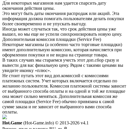
Для некоторых магазинов нам удается спарсить дату
окончания действия цены.
Это могут быть даты окончания распродаж или акций. Эта
информация должна помогать пользователям делать покупки
более своевременно и не упускать выгоду.
Иногда может случаться так, что срок действия цены уже
вышел, но мы еще не успели синхронизировать новую цену.
Дополнительная комиссия площадки (Service Fee)
Некоторые магазины (а особенно часто торговые площадки)
имеют дополнительную комиссию, которая начисляется при
оформлении покупки и не видна на странице товара.
В таких случаях мы стараемся учесть этот доп.сбор сразу и
вывести для вас финальную цену. Рядом с такими ценами вы
увидите иконку «плюс».
Не стоит путать этот вид доп.комиссий с комиссиями
платежных систем. Учет которых включается отдельно по
желанию пользователя. Комиссия платежной системы зависит
от выбранного способа оплаты и на одной и той же площадке
она может сильно меняться. Дополнительная комиссия же
самой площадки (Service Fee) обычно привязана к самой
сумме заказа и не зависит от выбранного вами способа
оплаты.
Hot.Game
(Hot-Game.info) © 2013-2026
v4.1
Регион, язык и валюта:
RU, ru, ₽