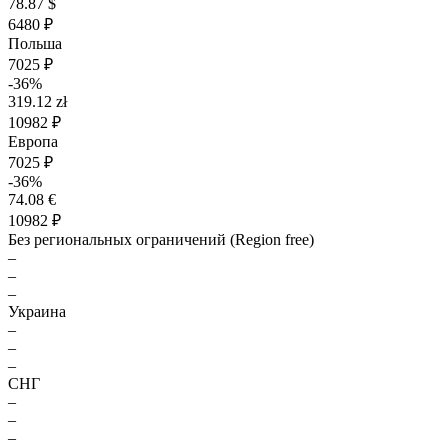
78.87 $
6480 ₽
Польша
7025 ₽
-36%
319.12 zł
10982 ₽
Европа
7025 ₽
-36%
74.08 €
10982 ₽
Без региональных ограничений (Region free)
–
–
–
Украина
–
–
–
СНГ
–
–
–