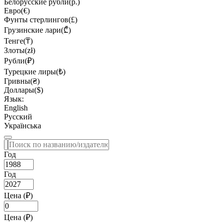
Белорусские рубли(р.)
Евро(€)
Фунты стерлингов(£)
Грузинские лари(₾)
Тенге(₸)
Злоты(zł)
Рубли(₽)
Турецкие лиры(₺)
Гривны(₴)
Доллары($)
Язык:
English
Русский
Українська
Год
Год
Цена (₽)
Цена (₽)