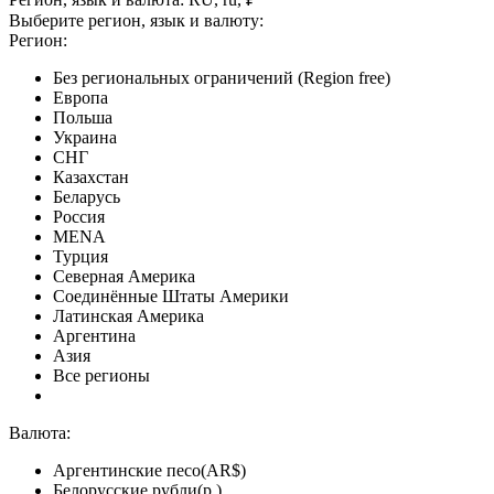
Выберите регион, язык и валюту:
Регион:
Без региональных ограничений (Region free)
Европа
Польша
Украина
СНГ
Казахстан
Беларусь
Россия
MENA
Турция
Северная Америка
Соединённые Штаты Америки
Латинская Америка
Аргентина
Азия
Все регионы
Валюта:
Аргентинские песо(AR$)
Белорусские рубли(р.)