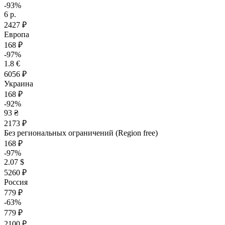
-93%
6 р.
2427 ₽
Европа
168 ₽
-97%
1.8 €
6056 ₽
Украина
168 ₽
-92%
93 ₴
2173 ₽
Без региональных ограничений (Region free)
168 ₽
-97%
2.07 $
5260 ₽
Россия
779 ₽
-63%
779 ₽
2100 ₽