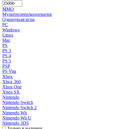
MMO
Мультиплеер/кооператив
Одиночная игра
PC
Windows
Linux
Mac
PS
PS 3
PS 4
PS 5
PSP
PS Vita
Xbox
Xbox 360
Xbox One
Xbox SX
Nintendo
Nintendo Switch
Nintendo Switch 2
Nintendo Wii
Nintendo Wii U
Nintendo 3DS
Только в наличии