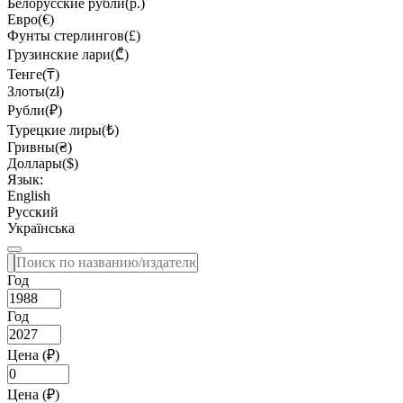
Белорусские рубли(р.)
Евро(€)
Фунты стерлингов(£)
Грузинские лари(₾)
Тенге(₸)
Злоты(zł)
Рубли(₽)
Турецкие лиры(₺)
Гривны(₴)
Доллары($)
Язык:
English
Русский
Українська
Год
Год
Цена (₽)
Цена (₽)