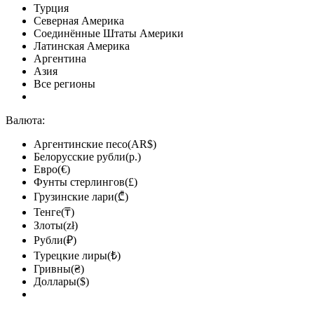
Турция
Северная Америка
Соединённые Штаты Америки
Латинская Америка
Аргентина
Азия
Все регионы
Валюта:
Аргентинские песо(AR$)
Белорусские рубли(р.)
Евро(€)
Фунты стерлингов(£)
Грузинские лари(₾)
Тенге(₸)
Злоты(zł)
Рубли(₽)
Турецкие лиры(₺)
Гривны(₴)
Доллары($)