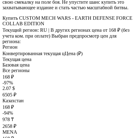
свою смекалку на поле боя. Не упустите шанс купить это
захватывающее издание и стать частью масштабной битвы.
Купить CUSTOM MECH WARS - EARTH DEFENSE FORCE
COLLAB EDITION
Текущий регион:
RU
| В других регионах цена
от 168 ₽
(без
учета ком. при оплате)
Выбран предпросмотр цен для
региона:
Регион
Конвертированная текущая ц
Ц
ена (₽)
Текущая цена
Базовая цена
Все регионы
168 ₽
-97%
2.07 $
6505 ₽
Казахстан
168 ₽
-94%
978 ₸
2658 ₽
MENA