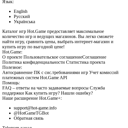
Язык:
English
Русский
Українська
Каталог игр Hot.Game предоставляет максимальное
количество игр и ведущих магазинов. Вы легко сможете
найти игру, сравнить цены, выбрать интернет-магазин и
купить игру по выгодной цене!
Hot.Game:
О проекте
Пользовательское соглашение
Соглашение
Политика конфиденциальности
Статистика
проекта
Полезное:
Автосравнение ПК с сис.требованиями игр
Учет комиссий
платежных систем
Hot.Game API
Помощь:
FAQ
– ответы на часто задаваемые вопросы
Служба
поддержки
Как купить игру?
Нашли ошибку?
Наше расширение
Hot.Game+
:
support@hot-game.info
@HotGameTGBot
Обратная связь
Telegram-канал