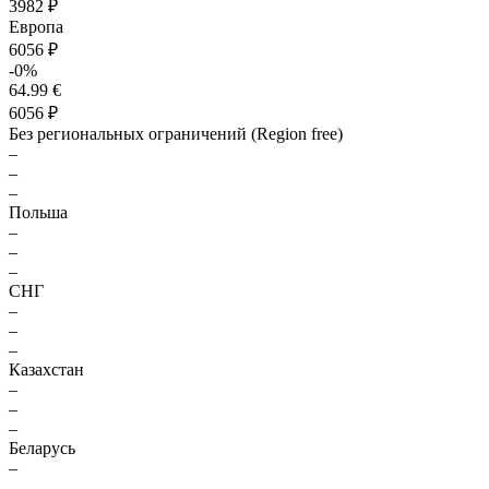
3982 ₽
Европа
6056 ₽
-0%
64.99 €
6056 ₽
Без региональных ограничений (Region free)
–
–
–
Польша
–
–
–
СНГ
–
–
–
Казахстан
–
–
–
Беларусь
–
–