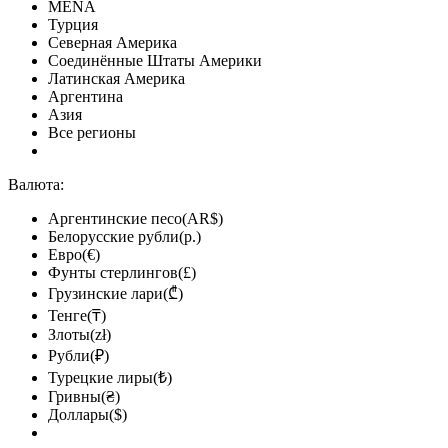
MENA
Турция
Северная Америка
Соединённые Штаты Америки
Латинская Америка
Аргентина
Азия
Все регионы
Валюта:
Аргентинские песо(AR$)
Белорусские рубли(р.)
Евро(€)
Фунты стерлингов(£)
Грузинские лари(₾)
Тенге(₸)
Злоты(zł)
Рубли(₽)
Турецкие лиры(₺)
Гривны(₴)
Доллары($)