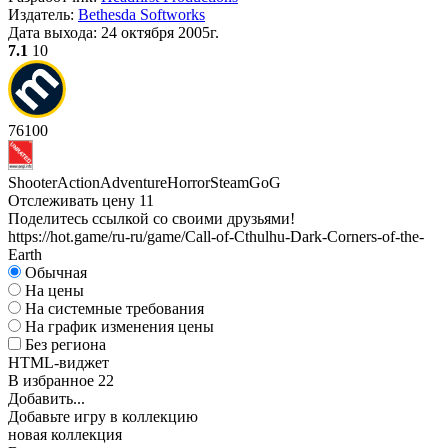
Издатель:
Bethesda Softworks
Дата выхода:
24 октября 2005г.
7.1
10
76
100
Shooter
Action
Adventure
Horror
Steam
GoG
Отслеживать цену
11
Поделитесь ссылкой со своими друзьями!
https://hot.game/ru-ru/game/Call-of-Cthulhu-Dark-Corners-of-the-
Earth
Обычная
На цены
На системные требования
На график изменения цены
Без региона
HTML-виджет
В избранное
22
Добавить...
Добавьте игру в коллекцию
новая коллекция