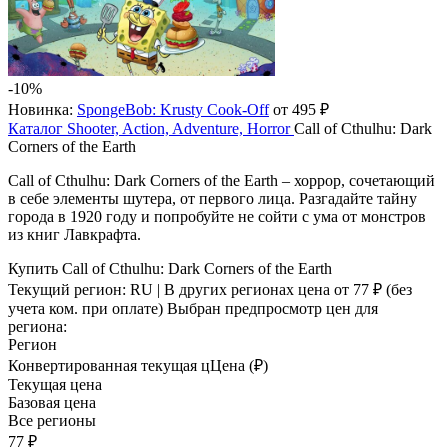
-10%
Новинка:
SpongeBob: Krusty Cook-Off
от 495 ₽
Каталог
Shooter, Action, Adventure, Horror
Call of Cthulhu: Dark
Corners of the Earth
Call of Cthulhu: Dark Corners of the Earth – хоррор, сочетающий
в себе элементы шутера, от первого лица. Разгадайте тайну
города в 1920 году и попробуйте не сойти с ума от монстров
из книг Лавкрафта.
Купить Call of Cthulhu: Dark Corners of the Earth
Текущий регион:
RU
| В других регионах цена
от 77 ₽
(без
учета ком. при оплате)
Выбран предпросмотр цен для
региона:
Регион
Конвертированная текущая ц
Ц
ена (₽)
Текущая цена
Базовая цена
Все регионы
77 ₽