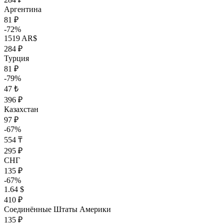
Аргентина
81 ₽
-72%
1519 AR$
284 ₽
Турция
81 ₽
-79%
47 ₺
396 ₽
Казахстан
97 ₽
-67%
554 ₸
295 ₽
СНГ
135 ₽
-67%
1.64 $
410 ₽
Соединённые Штаты Америки
135 ₽