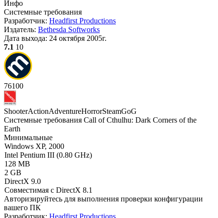
Инфо
Системные требования
Разработчик:
Headfirst Productions
Издатель:
Bethesda Softworks
Дата выхода:
24 октября 2005г.
7.1
10
76
100
Shooter
Action
Adventure
Horror
Steam
GoG
Системные требования Call of Cthulhu: Dark Corners of the
Earth
Минимальные
Windows XP, 2000
Intel Pentium III (0.80 GHz)
128 MB
2 GB
DirectX 9.0
Совместимая с DirectX 8.1
Авторизируйтесь
для выполнения проверки конфигурации
вашего ПК
Разработчик:
Headfirst Productions