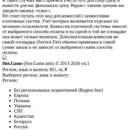
В таких случаях мы стараемся учесть этот доп.сбор сразу и
вывести для вас финальную цену. Рядом с такими ценами вы
увидите иконку «плюс».
Не стоит путать этот вид доп.комиссий с комиссиями
платежных систем. Учет которых включается отдельно по
желанию пользователя. Комиссия платежной системы зависит
от выбранного способа оплаты и на одной и той же площадке
она может сильно меняться. Дополнительная комиссия же
самой площадки (Service Fee) обычно привязана к самой
сумме заказа и не зависит от выбранного вами способа
оплаты.
Hot.Game
(Hot-Game.info) © 2013-2026
v4.1
Регион, язык и валюта:
RU, ru, ₽
Выберите регион, язык и валюту:
Регион:
Без региональных ограничений (Region free)
Европа
Польша
Украина
СНГ
Казахстан
Беларусь
Россия