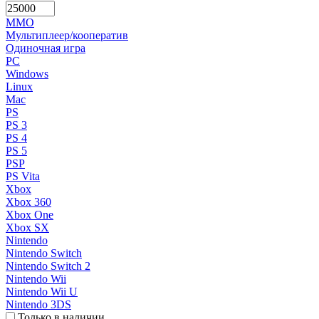
MMO
Мультиплеер/кооператив
Одиночная игра
PC
Windows
Linux
Mac
PS
PS 3
PS 4
PS 5
PSP
PS Vita
Xbox
Xbox 360
Xbox One
Xbox SX
Nintendo
Nintendo Switch
Nintendo Switch 2
Nintendo Wii
Nintendo Wii U
Nintendo 3DS
Только в наличии