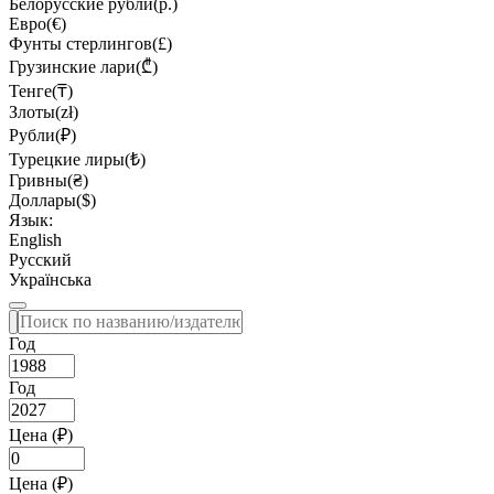
Белорусские рубли(р.)
Евро(€)
Фунты стерлингов(£)
Грузинские лари(₾)
Тенге(₸)
Злоты(zł)
Рубли(₽)
Турецкие лиры(₺)
Гривны(₴)
Доллары($)
Язык:
English
Русский
Українська
Год
Год
Цена (₽)
Цена (₽)