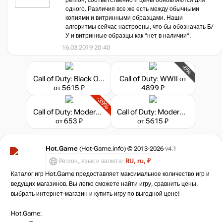
регион, соответственно и цены обновляются для
одного. Различия все же есть между обычными
копиями и витринными образцами. Наши
алгоритмы сейчас настроены, что бы обозначать Б/
У и витринные образцы как "нет в наличии".
16.03.2019 20:40
-6%
Call of Duty: Black Ops 6
Call of Duty: WWII
от
от 5615 ₽
4899 ₽
-39%
Call of Duty: Modern Warfare 3 - Collection 3 Chaos Pack
Call of Duty: Modern Warfare II
от 653 ₽
от 5615 ₽
Hot.Game
(Hot-Game.info) © 2013-2026
v4.1
Регион, язык и валюта:
RU, ru, ₽
Каталог игр Hot.Game предоставляет максимальное количество игр и
ведущих магазинов. Вы легко сможете найти игру, сравнить цены,
выбрать интернет-магазин и купить игру по выгодной цене!
Hot.Game: