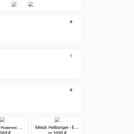
0
1
0
Stalcraft - Новичок: Боец (перс.)
Metal: Hellsinger - Essential Hits Edition
 569 ₽
от 1695 ₽