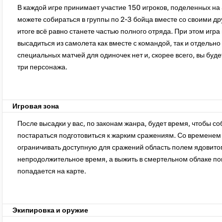
В каждой игре принимает участие 150 игроков, поделенных на 
можете собираться в группы по 2-3 бойца вместе со своими дру
итоге всё равно станете частью полного отряда. При этом игр
высадиться из самолета как вместе с командой, так и отдельно 
специальных матчей для одиночек нет и, скорее всего, вы буде
три персонажа.
Игровая зона
После высадки у вас, по законам жанра, будет время, чтобы со
постараться подготовиться к жарким сражениям. Со временем 
ограничивать доступную для сражений область полем ядовитог
непродолжительное время, а выжить в смертельном облаке по
попадается на карте.
Экипировка и оружие