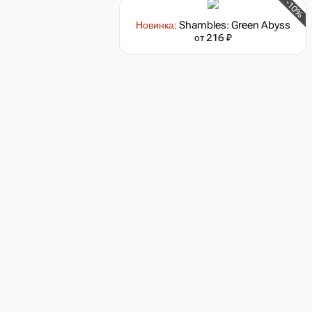
-10%
Новинка:
Shambles: Green Abyss
от 216 ₽