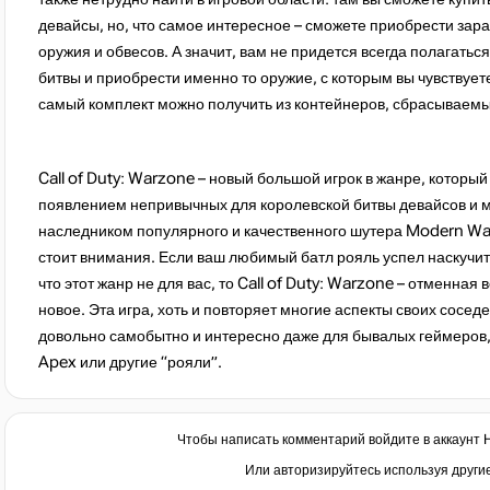
девайсы, но, что самое интересное – сможете приобрести зар
оружия и обвесов. А значит, вам не придется всегда полагатьс
битвы и приобрести именно то оружие, с которым вы чувствуете
самый комплект можно получить из контейнеров, сбрасываемых
Call of Duty: Warzone – новый большой игрок в жанре, которы
появлением непривычных для королевской битвы девайсов и 
наследником популярного и качественного шутера Modern War
стоит внимания. Если ваш любимый батл рояль успел наскучит
что этот жанр не для вас, то Call of Duty: Warzone – отменная
новое. Эта игра, хоть и повторяет многие аспекты своих сосед
довольно самобытно и интересно даже для бывалых геймеров, 
Apex или другие “рояли”.
Чтобы написать комментарий войдите в аккаунт
Или авторизируйтесь используя други