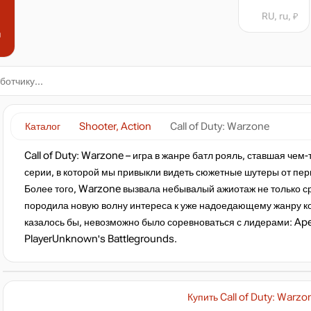
RU, ru, ₽
н
Каталог
Shooter, Action
Call of Duty: Warzone
Call of Duty: Warzone – игра в жанре батл рояль, ставшая че
серии, в которой мы привыкли видеть сюжетные шутеры от перв
Более того, Warzone вызвала небывалый ажиотаж не только сре
породила новую волну интереса к уже надоедающему жанру ко
казалось бы, невозможно было соревноваться с лидерами: Ape
PlayerUnknown's Battlegrounds.
Купить Call of Duty: Warzo