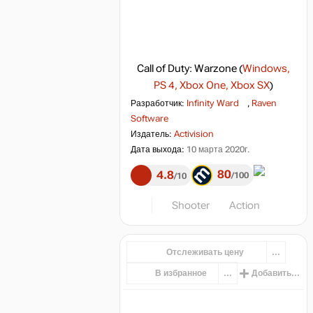
Call of Duty: Warzone
(
Windows,
PS 4, Xbox One, Xbox SX
)
Разработчик:
Infinity Ward
,
Raven
Software
Издатель:
Activision
Дата выхода:
10 марта 2020г.
80
4.8
100
10
Shooter
Action
Отслеживать цену
...
В избранное
...
Добавить...