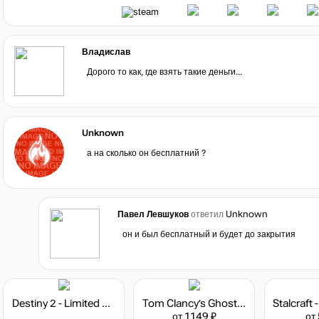
Владислав
Дорого то как, где взять такие деньги...
Unknown
а на сколько он бесплатний ?
Павел Левшуков
ответил
Unknown
он и был бесплатный и будет до закрытия
Destiny 2 - Limited Edition
Tom Clancy’s Ghost Recon: Wildlands - Season Pass
от 1149 ₽
от