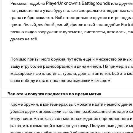
Рюкзака, подобно PlayerUnknown's Battlegrounds или другим к
нет, вместо него у вас будут только специально отведенные сл
гранат и бронежилета. Всё огнестрельное оружие в игре поде
цвета: белый, зелёный, синий, фиолетовый – наподобие Fortni
разных видов вооружения: пулеметы, пистолеты, автоматы, сна
далеко не всё.
Помимо привычного оружия, тут есть ещё и множество разных 
вашу игру более разнообразной и динамичной. Например, вы 
маскировочные пластины, турели, дроны и аптечки. Всё это мо
свою победу и стать последним выжившим сквадом.
Валюта и покупка предметов во время матча
Кроме оружия, в контейнерах вы сможете найти немного денег,
убивая других игроков или выполняя разбросанные по карте ко
минут система показывает местонахождение определенного игр
захватить с командой отмеченную точку. Полученные деньги мо
также нетрудно найти в игровой области: там вы сможете купи