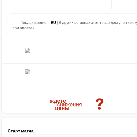
Текущий регион:
RU
| В других регионах этот товар доступен к по
при оплате)
?
ждете
снижения
цены
Старт матча