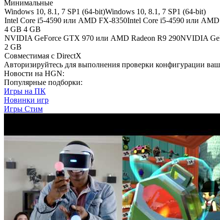
Минимальные
Windows 10, 8.1, 7 SP1 (64-bit)
Windows 10, 8.1, 7 SP1 (64-bit)
Intel Core i5-4590 или AMD FX-8350
Intel Core i5-4590 или AM
4 GB
4 GB
NVIDIA GeForce GTX 970 или AMD Radeon R9 290
NVIDIA Ge
2 GB
Совместимая с DirectX
Авторизируйтесь
для выполнения проверки конфигурации ва
Новости на HGN:
Популярные подборки:
Игры на ПК
Новинки игр
Игры Стим