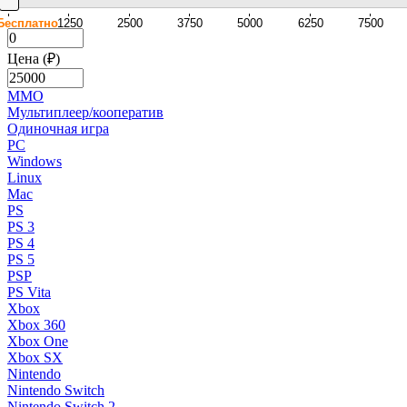
Бесплатно
1250
2500
3750
5000
6250
7500
Цена (₽)
MMO
Мультиплеер/кооператив
Одиночная игра
PC
Windows
Linux
Mac
PS
PS 3
PS 4
PS 5
PSP
PS Vita
Xbox
Xbox 360
Xbox One
Xbox SX
Nintendo
Nintendo Switch
Nintendo Switch 2