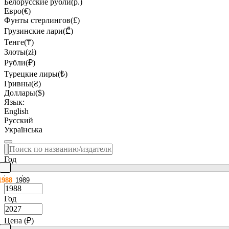
Белорусские рубли(р.)
Евро(€)
Фунты стерлингов(£)
Грузинские лари(₾)
Тенге(₸)
Злоты(zł)
Рубли(₽)
Турецкие лиры(₺)
Гривны(₴)
Доллары($)
Язык:
English
Русский
Українська
Год
1988
1989
Год
Цена (₽)