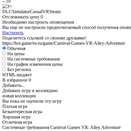
–
10
DLC
Simulator
Casual
VR
Steam
Отслеживать цену
0
Необходимо настроить оповещения
Вы еще не настроили предпочитаемый способ получения оповещ
Настроить
Поделитесь ссылкой со своими друзьями!
https://hot.game/ru-ru/game/Carnival-Games-VR-Alley-Adventure
Обычная
На цены
На системные требования
На график изменения цены
Без региона
HTML-виджет
В избранное
0
Добавить...
Добавьте игру в коллекцию
новая коллекция
Вы пока не оценили эту игру
Плохая игра
Безынтересная игра
Хорошая игра
Отличная игра
Системные требования Carnival Games VR: Alley Adventure