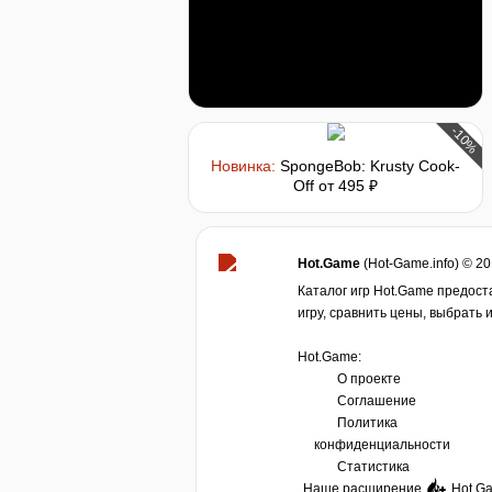
-10%
Новинка:
SpongeBob: Krusty Cook-
Off
от 495 ₽
Hot.Game
(Hot-Game.info) © 2
Каталог игр Hot.Game предост
игру, сравнить цены, выбрать 
Hot.Game:
О проекте
Соглашение
Политика
конфиденциальности
Статистика
Наше расширение
Hot.G