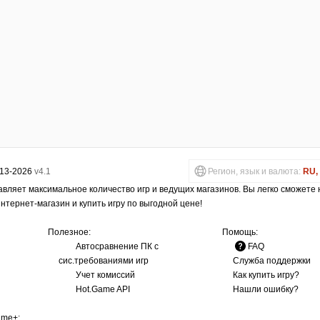
013-2026
v4.1
Регион, язык и валюта:
RU, 
авляет максимальное количество игр и ведущих магазинов. Вы легко сможете
интернет-магазин и купить игру по выгодной цене!
Полезное:
Помощь:
Автосравнение ПК с
FAQ
сис.требованиями игр
Служба поддержки
Учет комиссий
Как купить игру?
Hot.Game API
Нашли ошибку?
ame+
: