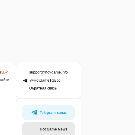
support@hot-game.info
ru, ₽
 найти
@HotGameTGBot
Обратная связь
Telegram-канал
Hot Game News