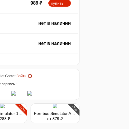
989
₽
купить
нет в наличии
нет в наличии
Hot.Game
:
Войти
е сервисы:
-17%
-7%
Farming Simulator 17 - Platinum Expansion
Fernbus Simulator Add-on - France
 288 ₽
от 879 ₽