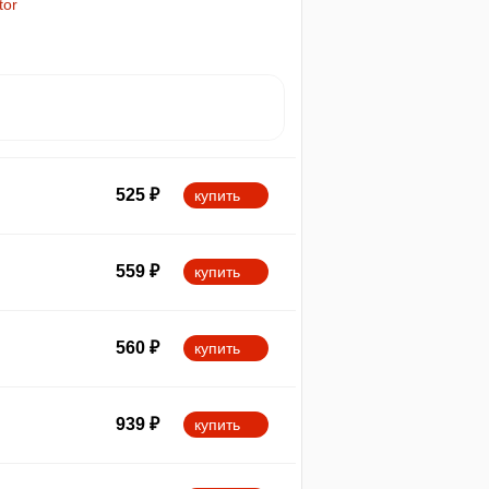
tor
525
₽
купить
559
₽
купить
560
₽
купить
939
₽
купить