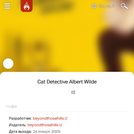
RU, ru, ₽
Cat Detective Albert Wilde
Инфо
Разработчик:
beyondthosehills
Издатель:
beyondthosehills
Дата выхода:
24 января 2025г.