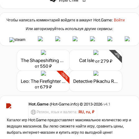
Игры Стим
Чтобы написать комментарий войдите в аккаунт
Hot.Game
:
Войти
Или авторизируйтесь используя другие сервисы:
-4%
The Shapeshifting Detective
Cat Isle
от 279 ₽
от 550 ₽
-56%
Leo: The Firefighter Cat
Detective Pikachu Returns
от 679 ₽
Hot.Game
(Hot-Game.info) © 2013-2026
v4.1
Регион, язык и валюта:
RU, ru, ₽
Каталог игр Hot.Game предоставляет максимальное количество игр и
ведущих магазинов. Вы легко сможете найти игру, сравнить цены,
выбрать интернет-магазин и купить игру по выгодной цене!