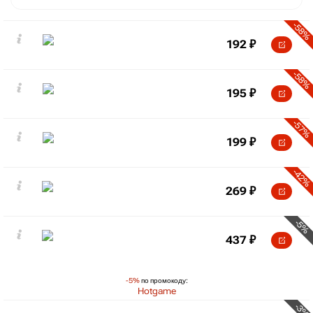
-58%
192
₽
-58%
195
₽
-57%
199
₽
-42%
269
₽
-5%
437
₽
-5%
по промокоду:
Hotgame
-3%