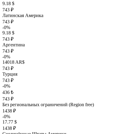
9.18 $
743 ₽
Латинская Америка
743 ₽
-0%
9.18 $
743 ₽
Аргентина
743 ₽
-0%
14018 AR$
743 ₽
Турция
743 ₽
-0%
436 ₺
743 ₽
Без региональных ограничений (Region free)
1438 ₽
-0%
17.77 $
1438 ₽
Соединённые Штаты Америки