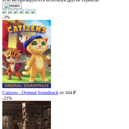
-3%
Catizens - Original Soundtrack
от 164 ₽
-21%