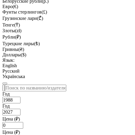
Белорусские рубли(р.)
Евро(€)
Фунты стерлингов(£)
Грузинские лари(₾)
Тенге(₸)
Злоты(zł)
Рубли(₽)
Турецкие лиры(₺)
Гривны(₴)
Доллары($)
Язык:
English
Русский
Українська
Год
Год
Цена (₽)
Цена (₽)