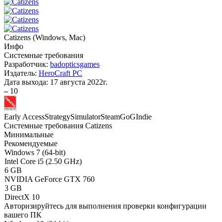
Catizens
(
Windows, Mac
)
Инфо
Системные требования
Разработчик:
badopticsgames
Издатель:
HeroCraft PC
Дата выхода:
17 августа 2022г.
–
10
Early Access
Strategy
Simulator
Steam
GoG
Indie
Системные требования Catizens
Минимальные
Рекомендуемые
Windows 7 (64-bit)
Intel Core i5 (2.50 GHz)
6 GB
NVIDIA GeForce GTX 760
3 GB
DirectX 10
Авторизируйтесь
для выполнения проверки конфигурации
вашего ПК