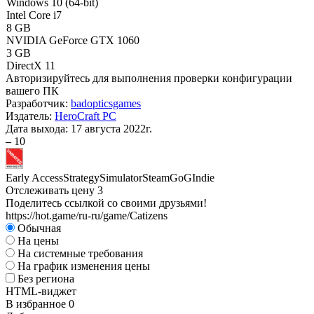
Windows 10 (64-bit)
Intel Core i7
8 GB
NVIDIA GeForce GTX 1060
3 GB
DirectX 11
Авторизируйтесь
для выполнения проверки конфигурации
вашего ПК
Разработчик:
badopticsgames
Издатель:
HeroCraft PC
Дата выхода:
17 августа 2022г.
–
10
Early Access
Strategy
Simulator
Steam
GoG
Indie
Отслеживать цену
3
Поделитесь ссылкой со своими друзьями!
https://hot.game/ru-ru/game/Catizens
Обычная
На цены
На системные требования
На график изменения цены
Без региона
HTML-виджет
В избранное
0