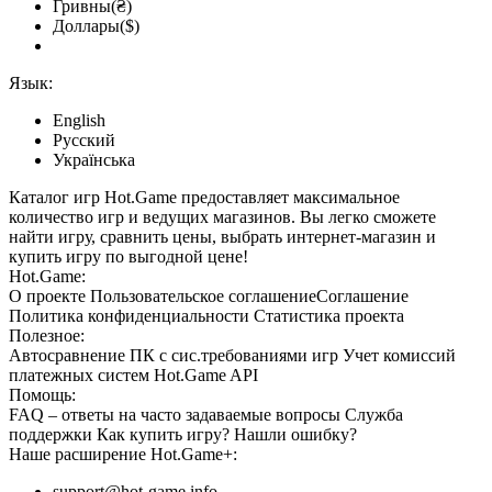
Гривны(₴)
Доллары($)
Язык:
English
Русский
Українська
Каталог игр Hot.Game предоставляет максимальное
количество игр и ведущих магазинов. Вы легко сможете
найти игру, сравнить цены, выбрать интернет-магазин и
купить игру по выгодной цене!
Hot.Game:
О проекте
Пользовательское соглашение
Соглашение
Политика конфиденциальности
Статистика
проекта
Полезное:
Автосравнение ПК с сис.требованиями игр
Учет комиссий
платежных систем
Hot.Game API
Помощь:
FAQ
– ответы на часто задаваемые вопросы
Служба
поддержки
Как купить игру?
Нашли ошибку?
Наше расширение
Hot.Game+
:
support@hot-game.info