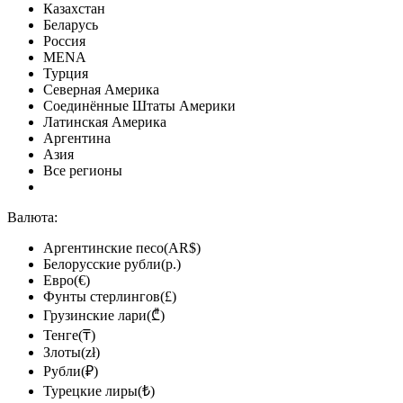
Казахстан
Беларусь
Россия
MENA
Турция
Северная Америка
Соединённые Штаты Америки
Латинская Америка
Аргентина
Азия
Все регионы
Валюта:
Аргентинские песо(AR$)
Белорусские рубли(р.)
Евро(€)
Фунты стерлингов(£)
Грузинские лари(₾)
Тенге(₸)
Злоты(zł)
Рубли(₽)
Турецкие лиры(₺)