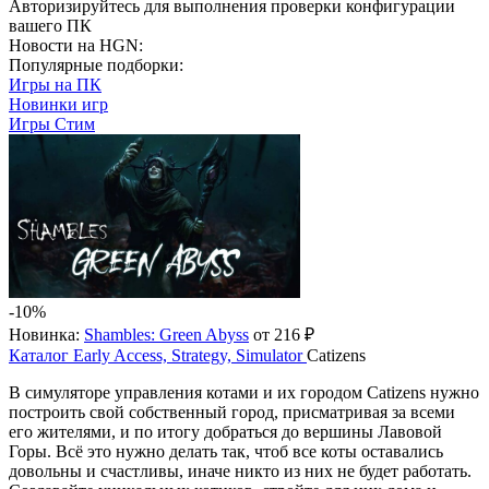
Авторизируйтесь
для выполнения проверки конфигурации
вашего ПК
Новости на HGN:
Популярные подборки:
Игры на ПК
Новинки игр
Игры Стим
-10%
Новинка:
Shambles: Green Abyss
от 216 ₽
Каталог
Early Access, Strategy, Simulator
Catizens
В симуляторе управления котами и их городом Catizens нужно
построить свой собственный город, присматривая за всеми
его жителями, и по итогу добраться до вершины Лавовой
Горы. Всё это нужно делать так, чтоб все коты оставались
довольны и счастливы, иначе никто из них не будет работать.