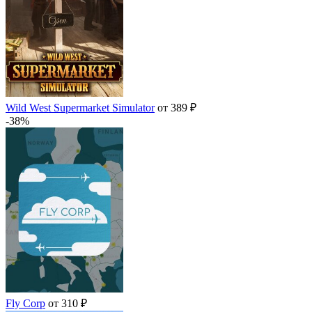
Wild West Supermarket Simulator
от 389 ₽
-38%
Fly Corp
от 310 ₽