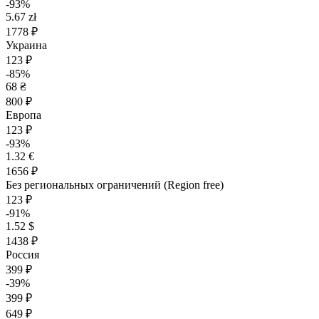
-93%
5.67 zł
1778 ₽
Украина
123 ₽
-85%
68 ₴
800 ₽
Европа
123 ₽
-93%
1.32 €
1656 ₽
Без региональных ограничений (Region free)
123 ₽
-91%
1.52 $
1438 ₽
Россия
399 ₽
-39%
399 ₽
649 ₽