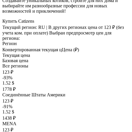
Создавайте уникальных котиков, стройте для них дома и
выбирайте им разнообразные профессии для новых
возможностей и приключений!
Купить Catizens
Текущий регион:
RU
| В других регионах цена
от 123 ₽
(без
учета ком. при оплате)
Выбран предпросмотр цен для
региона:
Регион
Конвертированная текущая ц
Ц
ена (₽)
Текущая цена
Базовая цена
Все регионы
123 ₽
-93%
1.52 $
1778 ₽
Соединённые Штаты Америки
123 ₽
-91%
1.52 $
1438 ₽
MENA
123 ₽