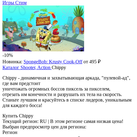
Игры Стим
-10%
Новинка:
SpongeBob: Krusty Cook-Off
от 495 ₽
Каталог
Shooter, Action
Chippy
Сhippy - динамичная и захватывающая аркада, "пулевой-ад",
где вам предстоит
уничтожать огромных боссов пиксель за пикселем,
отрезать им конечности и разрушать их тела на скорость.
Станьте лучшим и красуйтесь в списке лидеров, уникальным
для каждого босса!
Купить Chippy
Текущий регион:
RU
| В этом регионе самая низкая цена!
Выбран предпросмотр цен для региона:
Регион