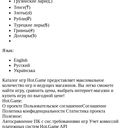
Грузинские лари(₾)
Тенге(₸)
Злоты(zł)
Рубли(₽)
Турецкие лиры(₺)
Гривны(₴)
Доллары($)
Язык:
English
Русский
Українська
Каталог игр Hot.Game предоставляет максимальное
количество игр и ведущих магазинов. Вы легко сможете
найти игру, сравнить цены, выбрать интернет-магазин и
купить игру по выгодной цене!
Hot.Game:
О проекте
Пользовательское соглашение
Соглашение
Политика конфиденциальности
Статистика
проекта
Полезное:
Автосравнение ПК с сис.требованиями игр
Учет комиссий
платежных систем
Hot.Game API