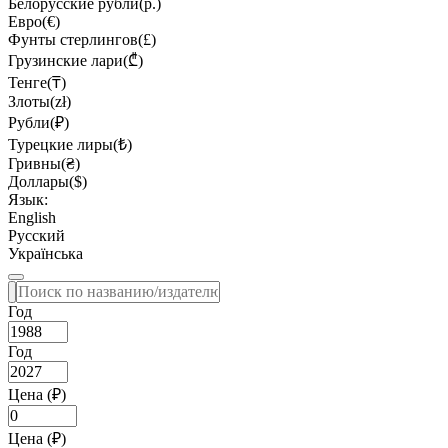
Белорусские рубли(р.)
Евро(€)
Фунты стерлингов(£)
Грузинские лари(₾)
Тенге(₸)
Злоты(zł)
Рубли(₽)
Турецкие лиры(₺)
Гривны(₴)
Доллары($)
Язык:
English
Русский
Українська
Год
Год
Цена (₽)
Цена (₽)