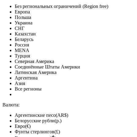
Без региональных ограничений (Region free)
Европа
Польша
Украина
СНГ
Казахстан
Беларусь
Россия
MENA
Турция
Северная Америка
Соединённые Штаты Америки
Латинская Америка
Аргентина
Азия
Все регионы
Валюта:
Аргентинские песо(AR$)
Белорусские рубли(р.)
Евро(€)
Фунты стерлингов(£)