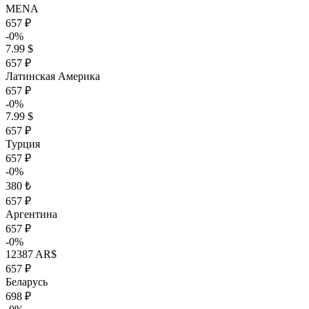
MENA
657 ₽
-0%
7.99 $
657 ₽
Латинская Америка
657 ₽
-0%
7.99 $
657 ₽
Турция
657 ₽
-0%
380 ₺
657 ₽
Аргентина
657 ₽
-0%
12387 AR$
657 ₽
Беларусь
698 ₽