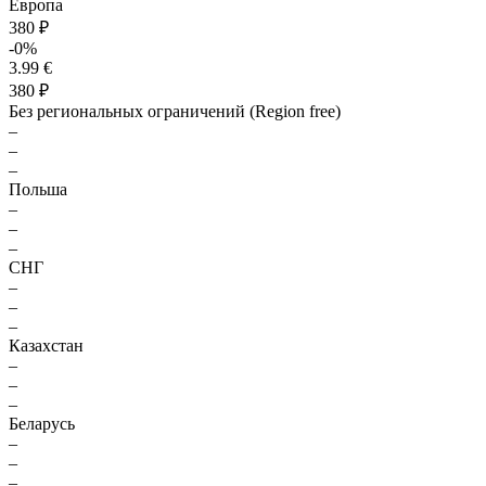
Европа
380 ₽
-0%
3.99 €
380 ₽
Без региональных ограничений (Region free)
–
–
–
Польша
–
–
–
СНГ
–
–
–
Казахстан
–
–
–
Беларусь
–
–
–