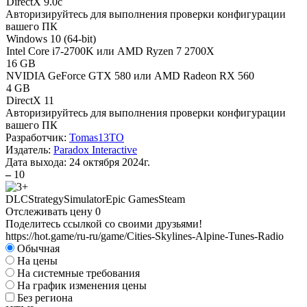
DirectX 9.0c
Авторизируйтесь
для выполнения проверки конфигурации
вашего ПК
Windows 10 (64-bit)
Intel Core i7-2700K или AMD Ryzen 7 2700X
16 GB
NVIDIA GeForce GTX 580 или AMD Radeon RX 560
4 GB
DirectX 11
Авторизируйтесь
для выполнения проверки конфигурации
вашего ПК
Разработчик:
Tomas13TO
Издатель:
Paradox Interactive
Дата выхода:
24 октября 2024г.
–
10
DLC
Strategy
Simulator
Epic Games
Steam
Отслеживать цену
0
Поделитесь ссылкой со своими друзьями!
https://hot.game/ru-ru/game/Cities-Skylines-Alpine-Tunes-Radio
Обычная
На цены
На системные требования
На график изменения цены
Без региона