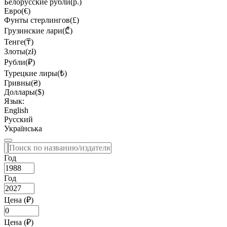
Белорусские рубли(р.)
Евро(€)
Фунты стерлингов(£)
Грузинские лари(₾)
Тенге(₸)
Злоты(zł)
Рубли(₽)
Турецкие лиры(₺)
Гривны(₴)
Доллары($)
Язык:
English
Русский
Українська
Год
Год
Цена (₽)
Цена (₽)