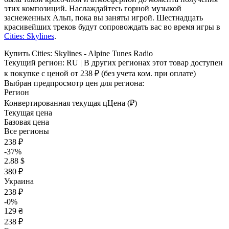
этих композиций. Наслаждайтесь горной музыкой
заснеженных Альп, пока вы заняты игрой. Шестнадцать
красивейших треков будут сопровождать вас во время игры в
Cities: Skylines
.
Купить Cities: Skylines - Alpine Tunes Radio
Текущий регион:
RU
| В других регионах этот товар доступен
к покупке с ценой
от 238 ₽
(без учета ком. при оплате)
Выбран предпросмотр цен для региона:
Регион
Конвертированная текущая ц
Ц
ена (₽)
Текущая цена
Базовая цена
Все регионы
238 ₽
-37%
2.88 $
380 ₽
Украина
238 ₽
-0%
129 ₴
238 ₽