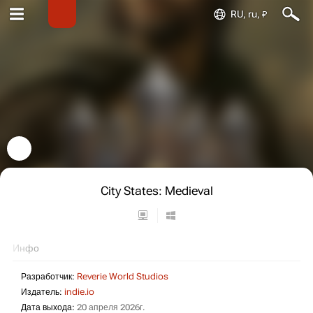
RU, ru, ₽
City States: Medieval
Инфо
Разработчик:
Reverie World Studios
Издатель:
indie.io
Дата выхода:
20 апреля 2026г.