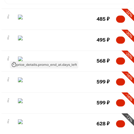
-32%
485
₽
-30%
495
₽
-20%
568
₽
price_details.promo_end_at.days_left
-16%
599
₽
-16%
599
₽
-12%
628
₽