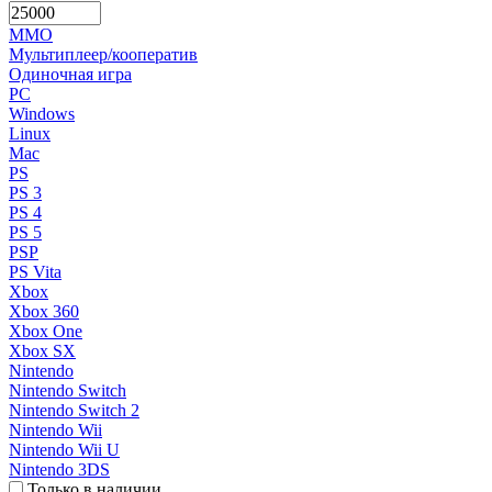
MMO
Мультиплеер/кооператив
Одиночная игра
PC
Windows
Linux
Mac
PS
PS 3
PS 4
PS 5
PSP
PS Vita
Xbox
Xbox 360
Xbox One
Xbox SX
Nintendo
Nintendo Switch
Nintendo Switch 2
Nintendo Wii
Nintendo Wii U
Nintendo 3DS
Только в наличии