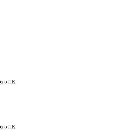
шего ПК
шего ПК