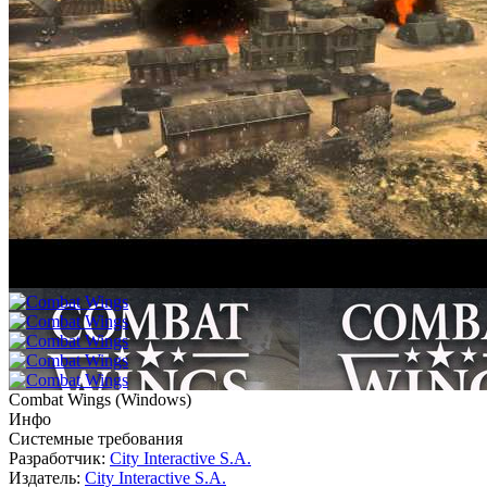
Combat Wings
(
Windows
)
Инфо
Системные требования
Разработчик:
City Interactive S.A.
Издатель:
City Interactive S.A.