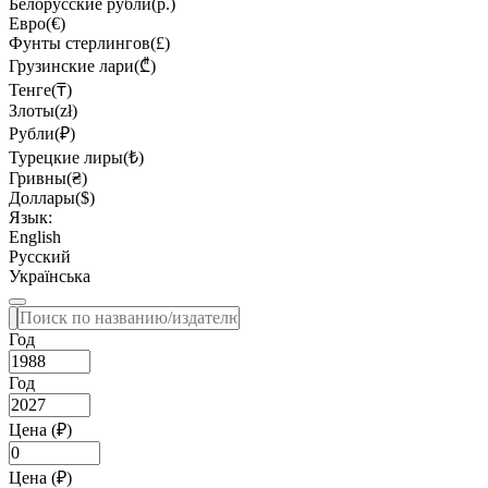
Белорусские рубли(р.)
Евро(€)
Фунты стерлингов(£)
Грузинские лари(₾)
Тенге(₸)
Злоты(zł)
Рубли(₽)
Турецкие лиры(₺)
Гривны(₴)
Доллары($)
Язык:
English
Русский
Українська
Год
Год
Цена (₽)
Цена (₽)