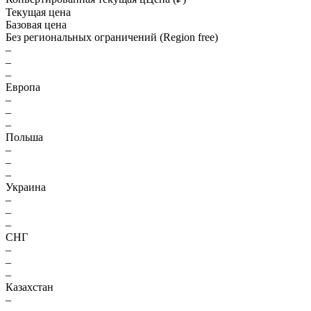
Текущая цена
Базовая цена
Без региональных ограничений (Region free)
–
–
–
Европа
–
–
–
Польша
–
–
–
Украина
–
–
–
СНГ
–
–
–
Казахстан
–