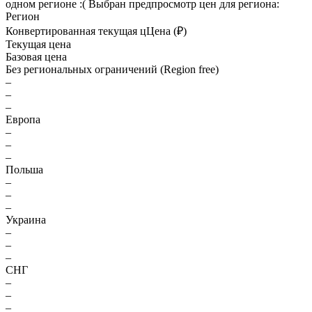
одном регионе :(
Выбран предпросмотр цен для региона:
Регион
Конвертированная текущая ц
Ц
ена (₽)
Текущая цена
Базовая цена
Без региональных ограничений (Region free)
–
–
–
Европа
–
–
–
Польша
–
–
–
Украина
–
–
–
СНГ
–
–
–