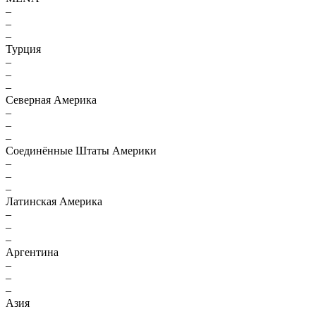
–
–
–
Турция
–
–
–
Северная Америка
–
–
–
Соединённые Штаты Америки
–
–
–
Латинская Америка
–
–
–
Аргентина
–
–
–
Азия
–