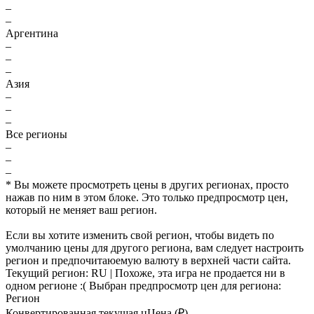
–
–
Аргентина
–
–
–
Азия
–
–
–
Все регионы
–
–
–
* Вы можете просмотреть цены в других регионах, просто
нажав по ним в этом блоке. Это только предпросмотр цен,
который не меняет ваш регион.
Если вы хотите изменить свой регион, чтобы видеть по
умолчанию цены для другого региона, вам следует настроить
регион и предпочитаюемую валюту в верхней части сайта.
Текущий регион:
RU
| Похоже, эта игра не продается ни в
одном регионе :(
Выбран предпросмотр цен для региона:
Регион
Конвертированная текущая ц
Ц
ена (₽)