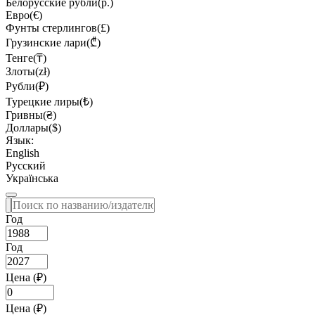
Белорусские рубли(р.)
Евро(€)
Фунты стерлингов(£)
Грузинские лари(₾)
Тенге(₸)
Злоты(zł)
Рубли(₽)
Турецкие лиры(₺)
Гривны(₴)
Доллары($)
Язык:
English
Русский
Українська
Год
Год
Цена (₽)
Цена (₽)