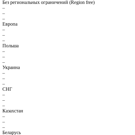
Без региональных ограничений (Region free)
–
–
–
Европа
–
–
–
Польша
–
–
–
Украина
–
–
–
СНГ
–
–
–
Казахстан
–
–
–
Беларусь