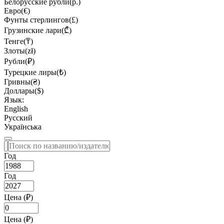
Белорусские рубли(р.)
Евро(€)
Фунты стерлингов(£)
Грузинские лари(₾)
Тенге(₸)
Злоты(zł)
Рубли(₽)
Турецкие лиры(₺)
Гривны(₴)
Доллары($)
Язык:
English
Русский
Українська
Год
Год
Цена (₽)
Цена (₽)