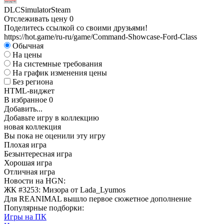
DLC
Simulator
Steam
Отслеживать цену
0
Поделитесь ссылкой со своими друзьями!
https://hot.game/ru-ru/game/Command-Showcase-Ford-Class
Обычная
На цены
На системные требования
На график изменения цены
Без региона
HTML-виджет
В избранное
0
Добавить...
Добавьте игру в коллекцию
новая коллекция
Вы пока не оценили эту игру
Плохая игра
Безынтересная игра
Хорошая игра
Отличная игра
Новости на HGN:
ЖК #3253: Мизора от Lada_Lyumos
Для REANIMAL вышло первое сюжетное дополнение
Популярные подборки:
Игры на ПК