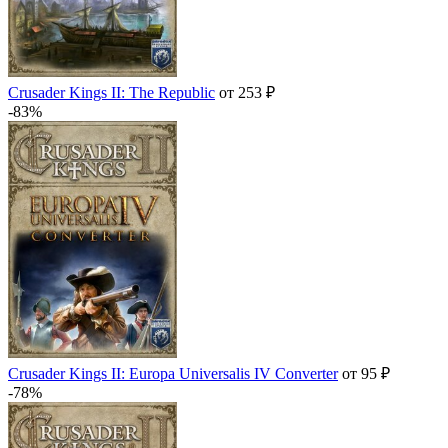
Crusader Kings II: The Republic
от 253 ₽
-83%
Crusader Kings II: Europa Universalis IV Converter
от 95 ₽
-78%