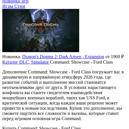
Новинки игр
Игры Стим
Новинка:
Dragon's Dogma 2: Dark Arisen - Expansion
от 1969 ₽
Каталог
DLC, Simulator
Command: Showcase - Ford Class
Дополнение Command: Showcase - Ford Class погружает вас в
динамичную и напряжённую атмосферу 2026 года, где
развитие событий и выполнение миссий становятся
неотъемлемыми друг от друга. В условиях нарастающего
конфликта вы станете свидетелем взаимодействия
мощнейших военных кораблей, таких как USS Ford, в
критической ситуации, когда каждое ваше решение может
привести к новым последствиям. Купив это дополнение, вы
сможете ощутить все сложности и вызовы, которые ставит
перед игроком основная игра Command.
Купить Command: Showcase - Ford Class