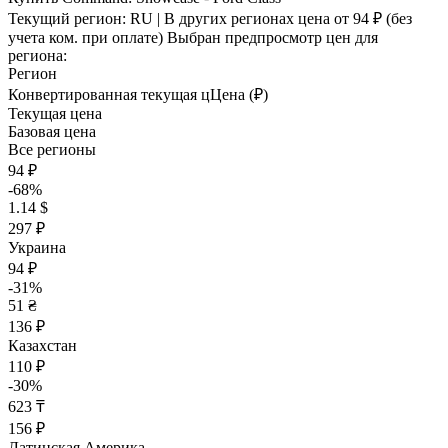
Текущий регион:
RU
| В других регионах цена
от 94 ₽
(без
учета ком. при оплате)
Выбран предпросмотр цен для
региона:
Регион
Конвертированная текущая ц
Ц
ена (₽)
Текущая цена
Базовая цена
Все регионы
94 ₽
-68%
1.14 $
297 ₽
Украина
94 ₽
-31%
51 ₴
136 ₽
Казахстан
110 ₽
-30%
623 ₸
156 ₽
Латинская Америка