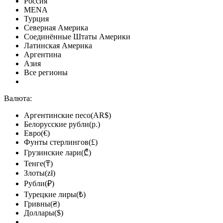
Россия
MENA
Турция
Северная Америка
Соединённые Штаты Америки
Латинская Америка
Аргентина
Азия
Все регионы
Валюта:
Аргентинские песо(AR$)
Белорусские рубли(р.)
Евро(€)
Фунты стерлингов(£)
Грузинские лари(₾)
Тенге(₸)
Злоты(zł)
Рубли(₽)
Турецкие лиры(₺)
Гривны(₴)
Доллары($)