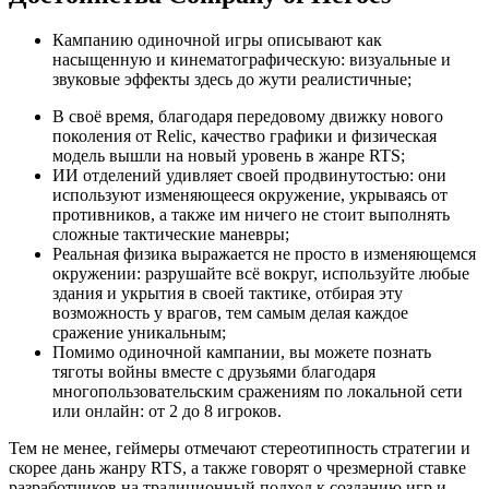
Кампанию одиночной игры описывают как
насыщенную и кинематографическую: визуальные и
звуковые эффекты здесь до жути реалистичные;
В своё время, благодаря передовому движку нового
поколения от Relic, качество графики и физическая
модель вышли на новый уровень в жанре RTS;
ИИ отделений удивляет своей продвинутостью: они
используют изменяющееся окружение, укрываясь от
противников, а также им ничего не стоит выполнять
сложные тактические маневры;
Реальная физика выражается не просто в изменяющемся
окружении: разрушайте всё вокруг, используйте любые
здания и укрытия в своей тактике, отбирая эту
возможность у врагов, тем самым делая каждое
сражение уникальным;
Помимо одиночной кампании, вы можете познать
тяготы войны вместе с друзьями благодаря
многопользовательским сражениям по локальной сети
или онлайн: от 2 до 8 игроков.
Тем не менее, геймеры отмечают стереотипность стратегии и
скорее дань жанру RTS, а также говорят о чрезмерной ставке
разработчиков на традиционный подход к созданию игр и