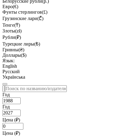
Белорусские рубли(р.)
Евро(€)
Фунты стерлингов(£)
Грузинские лари(₾)
Тенге(₸)
Злоты(zł)
Рубли(₽)
Турецкие лиры(₺)
Гривны(₴)
Доллары($)
Язык:
English
Русский
Українська
Год
Год
Цена (₽)
Цена (₽)