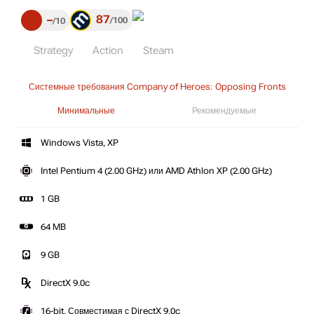
87
–
100
10
Strategy
Action
Steam
Системные требования Company of Heroes: Opposing Fronts
Минимальные
Рекомендуемые
Windows Vista, XP
Intel Pentium 4 (2.00 GHz) или AMD Athlon XP (2.00 GHz)
1 GB
64 MB
9 GB
DirectX 9.0c
16-bit, Совместимая с DirectX 9.0c