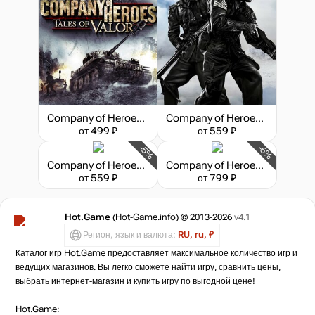
Company of Heroes: Tales of Valor
Company of Heroes 2: The Western Front Armies - US Forces
от 499 ₽
от 559 ₽
-5%
-6%
Company of Heroes 2 : The Western Front Armies - Oberkommando West
Company of Heroes 2 - The Western Front Armies
от 559 ₽
от 799 ₽
Hot.Game
(Hot-Game.info) © 2013-2026
v4.1
Регион, язык и валюта:
RU, ru, ₽
Каталог игр Hot.Game предоставляет максимальное количество игр и
ведущих магазинов. Вы легко сможете найти игру, сравнить цены,
выбрать интернет-магазин и купить игру по выгодной цене!
Hot.Game: