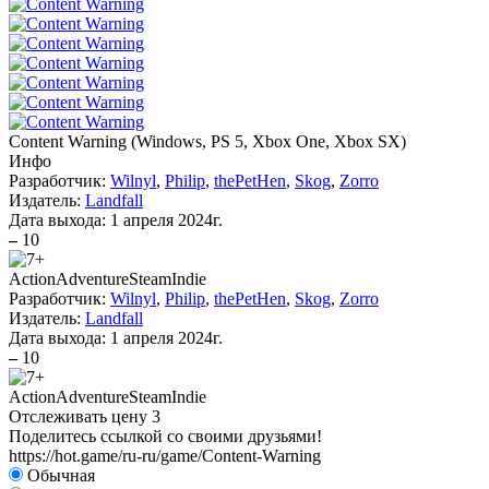
Content Warning
(
Windows, PS 5, Xbox One, Xbox SX
)
Инфо
Разработчик:
Wilnyl
,
Philip
,
thePetHen
,
Skog
,
Zorro
Издатель:
Landfall
Дата выхода:
1 апреля 2024г.
–
10
Action
Adventure
Steam
Indie
Разработчик:
Wilnyl
,
Philip
,
thePetHen
,
Skog
,
Zorro
Издатель:
Landfall
Дата выхода:
1 апреля 2024г.
–
10
Action
Adventure
Steam
Indie
Отслеживать цену
3
Поделитесь ссылкой со своими друзьями!
https://hot.game/ru-ru/game/Content-Warning
Обычная