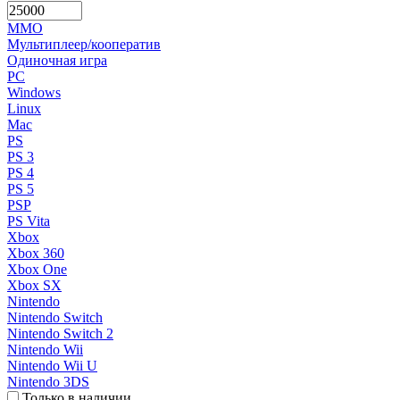
MMO
Мультиплеер/кооператив
Одиночная игра
PC
Windows
Linux
Mac
PS
PS 3
PS 4
PS 5
PSP
PS Vita
Xbox
Xbox 360
Xbox One
Xbox SX
Nintendo
Nintendo Switch
Nintendo Switch 2
Nintendo Wii
Nintendo Wii U
Nintendo 3DS
Только в наличии