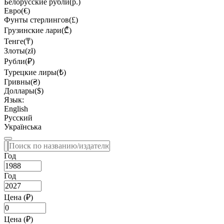
Белорусские рубли(р.)
Евро(€)
Фунты стерлингов(£)
Грузинские лари(₾)
Тенге(₸)
Злоты(zł)
Рубли(₽)
Турецкие лиры(₺)
Гривны(₴)
Доллары($)
Язык:
English
Русский
Українська
Год
Год
Цена (₽)
Цена (₽)