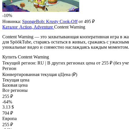
-10%
Новинка:
SpongeBob: Krusty Cook-Off
от 495 ₽
Каталог
Action, Adventure
Content Warning
Content Warning — это захватывающая кооперативная игра в жа
для SpöökTube, стараясь остаться в живых, сражаясь с ужасным
уникальные видео и совместно наслаждаясь каждым моментом.
Купить Content Warning
Текущий регион:
RU
| В других регионах цена
от 255 ₽
(без уче
Регион
Конвертированная текущая ц
Ц
ена (₽)
Текущая цена
Базовая цена
Все регионы
255 ₽
-64%
3.13 $
704 ₽
Европа
255 ₽