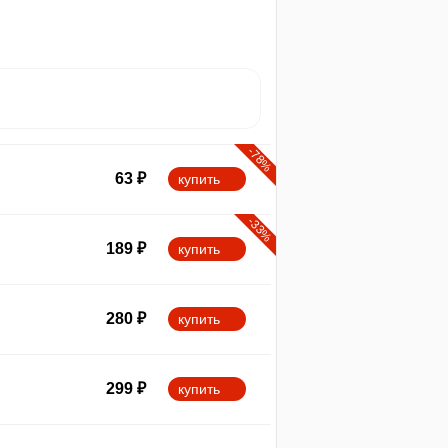
-78%
63
₽
купить
-33%
189
₽
купить
280
₽
купить
299
₽
купить