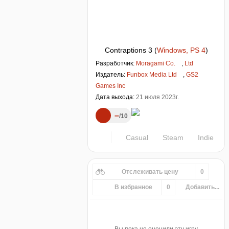
Contraptions 3
(
Windows, PS 4
)
Разработчик:
Moragami Co.
,
Ltd
Издатель:
Funbox Media Ltd
,
GS2
Games Inc
Дата выхода:
21 июля 2023г.
–
10
Casual
Steam
Indie
Отслеживать цену
0
В избранное
0
Добавить...