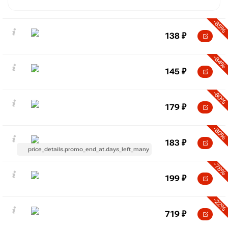
-85%
138
₽
-84%
145
₽
-80%
179
₽
-80%
183
₽
price_details.promo_end_at.days_left_many
-78%
199
₽
-22%
719
₽