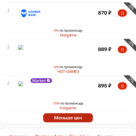
-5%
870
₽
-5%
по промокоду:
Hotgame
-3%
889
₽
-3%
по промокоду:
HOT-GAME3
-2%
Market
895
₽
-15%
по промокоду:
hotgame
Меньше цен