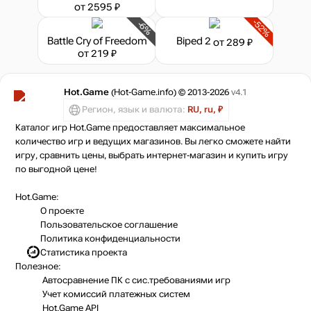
от 2595 ₽
-52%
-6%
Battle Cry of Freedom
Biped 2
от 289 ₽
от 219 ₽
Hot.Game
(Hot-Game.info) © 2013-2026
v4.1
Регион, язык и валюта:
RU, ru, ₽
Каталог игр Hot.Game предоставляет максимальное
количество игр и ведущих магазинов. Вы легко сможете найти
игру, сравнить цены, выбрать интернет-магазин и купить игру
по выгодной цене!
Hot.Game:
О проекте
Пользовательское соглашение
Политика конфиденциальности
Статистика
проекта
Полезное:
Автосравнение ПК с сис.требованиями игр
Учет комиссий
платежных систем
Hot.Game API