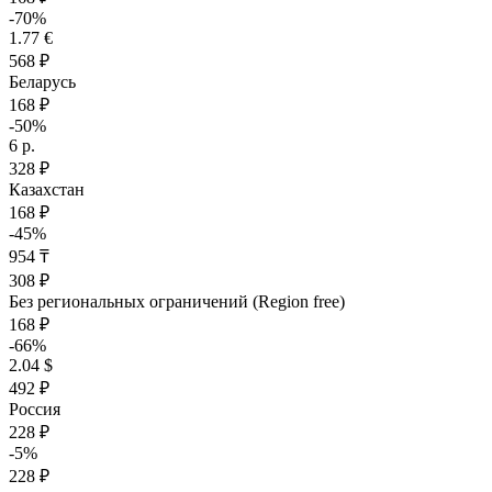
-70%
1.77 €
568 ₽
Беларусь
168 ₽
-50%
6 р.
328 ₽
Казахстан
168 ₽
-45%
954 ₸
308 ₽
Без региональных ограничений (Region free)
168 ₽
-66%
2.04 $
492 ₽
Россия
228 ₽
-5%
228 ₽