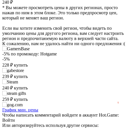
240 ₽
* Вы можете просмотреть цены в других регионах, просто
нажав по ним в этом блоке. Это только предпросмотр цен,
который не меняет ваш регион.
Если вы хотите изменить свой регион, чтобы видеть по
умолчанию цены для другого региона, вам следует настроить
регион и предпочитаюемую валюту в верхней части сайта.
К сожалению, нам не удалось найти ни одного предложения :(
₽
-5%
по промокоду:
Hotgame
max
240
240
-5%
228
₽
купить
230
220
239
₽
купить
210
min
204
240
₽
купить
200
2026
04.2026
07.2026
259
₽
купить
t
нет в наличии
График мин. цены
Чтобы написать комментарий войдите в аккаунт
Hot.Game
:
Войти
Или авторизируйтесь используя другие сервисы: