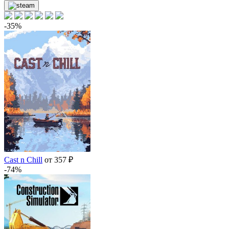
-35%
Cast n Chill
от 357 ₽
-74%