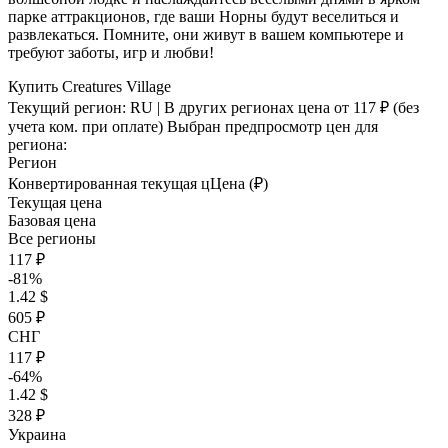
парке аттракционов, где ваши Норны будут веселиться и
развлекаться. Помните, они живут в вашем компьютере и
требуют заботы, игр и любви!
Купить Creatures Village
Текущий регион:
RU
| В других регионах цена
от 117 ₽
(без
учета ком. при оплате)
Выбран предпросмотр цен для
региона:
Регион
Конвертированная текущая ц
Ц
ена (₽)
Текущая цена
Базовая цена
Все регионы
117 ₽
-81%
1.42 $
605 ₽
СНГ
117 ₽
-64%
1.42 $
328 ₽
Украина