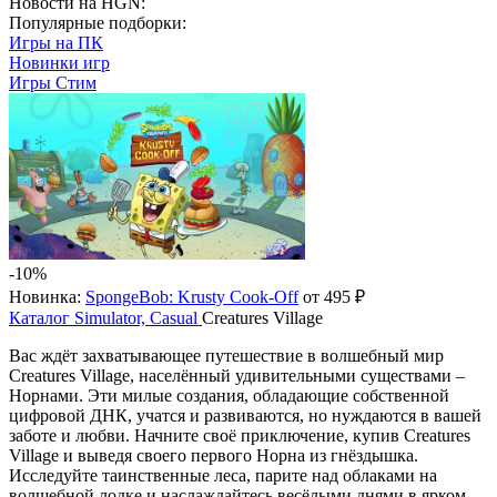
Новости на HGN:
Популярные подборки:
Игры на ПК
Новинки игр
Игры Стим
-10%
Новинка:
SpongeBob: Krusty Cook-Off
от 495 ₽
Каталог
Simulator, Casual
Creatures Village
Вас ждёт захватывающее путешествие в волшебный мир
Creatures Village, населённый удивительными существами –
Норнами. Эти милые создания, обладающие собственной
цифровой ДНК, учатся и развиваются, но нуждаются в вашей
заботе и любви. Начните своё приключение, купив Creatures
Village и выведя своего первого Норна из гнёздышка.
Исследуйте таинственные леса, парите над облаками на
волшебной лодке и наслаждайтесь весёлыми днями в ярком