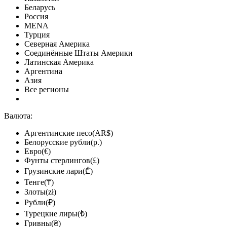
Беларусь
Россия
MENA
Турция
Северная Америка
Соединённые Штаты Америки
Латинская Америка
Аргентина
Азия
Все регионы
Валюта:
Аргентинские песо(AR$)
Белорусские рубли(р.)
Евро(€)
Фунты стерлингов(£)
Грузинские лари(₾)
Тенге(₸)
Злоты(zł)
Рубли(₽)
Турецкие лиры(₺)
Гривны(₴)