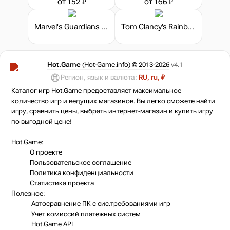
от 152 ₽
от 166 ₽
Marvel's Guardians of the Galaxy - Cosmic Deluxe Edition
Tom Clancy’s Rainbow Six: Extraction - Limited Edition
Hot.Game
(Hot-Game.info) © 2013-2026
v4.1
Регион, язык и валюта:
RU, ru, ₽
Каталог игр Hot.Game предоставляет максимальное
количество игр и ведущих магазинов. Вы легко сможете найти
игру, сравнить цены, выбрать интернет-магазин и купить игру
по выгодной цене!
Hot.Game:
О проекте
Пользовательское соглашение
Политика конфиденциальности
Статистика
проекта
Полезное:
Автосравнение ПК с сис.требованиями игр
Учет комиссий
платежных систем
Hot.Game API