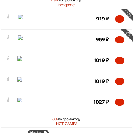
-15%
по промокоду:
hotgame
-10%
919
₽
-6%
959
₽
1019
₽
1019
₽
1027
₽
-3%
по промокоду:
HOT-GAME3
Market