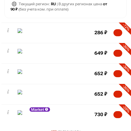
Текущий регион:
RU
| В других регионах цена
от
90 ₽
(без учета ком. при оплате)
-72%
286
₽
-36%
649
₽
-36%
652
₽
-36%
652
₽
-28%
Market
730
₽