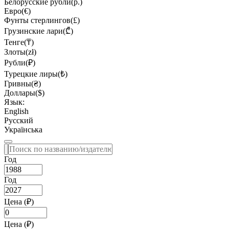
Белорусские рубли(р.)
Евро(€)
Фунты стерлингов(£)
Грузинские лари(₾)
Тенге(₸)
Злоты(zł)
Рубли(₽)
Турецкие лиры(₺)
Гривны(₴)
Доллары($)
Язык:
English
Русский
Українська
Год
Год
Цена (₽)
Цена (₽)