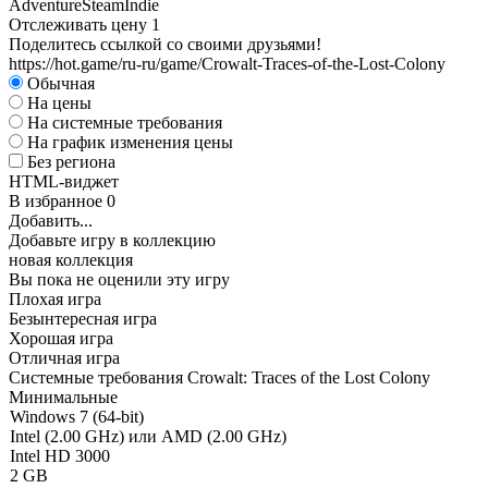
Adventure
Steam
Indie
Отслеживать цену
1
Поделитесь ссылкой со своими друзьями!
https://hot.game/ru-ru/game/Crowalt-Traces-of-the-Lost-Colony
Обычная
На цены
На системные требования
На график изменения цены
Без региона
HTML-виджет
В избранное
0
Добавить...
Добавьте игру в коллекцию
новая коллекция
Вы пока не оценили эту игру
Плохая игра
Безынтересная игра
Хорошая игра
Отличная игра
Системные требования Crowalt: Traces of the Lost Colony
Минимальные
Windows 7 (64-bit)
Intel (2.00 GHz) или AMD (2.00 GHz)
Intel HD 3000
2 GB