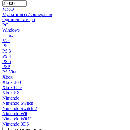
MMO
Мультиплеер/кооператив
Одиночная игра
PC
Windows
Linux
Mac
PS
PS 3
PS 4
PS 5
PSP
PS Vita
Xbox
Xbox 360
Xbox One
Xbox SX
Nintendo
Nintendo Switch
Nintendo Switch 2
Nintendo Wii
Nintendo Wii U
Nintendo 3DS
Только в наличии