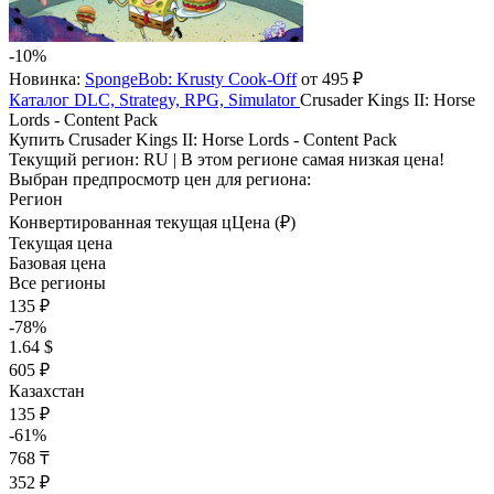
-10%
Новинка:
SpongeBob: Krusty Cook-Off
от 495 ₽
Каталог
DLC, Strategy, RPG, Simulator
Crusader Kings II: Horse
Lords - Content Pack
Купить Crusader Kings II: Horse Lords - Content Pack
Текущий регион:
RU
| В этом регионе самая низкая цена!
Выбран предпросмотр цен для региона:
Регион
Конвертированная текущая ц
Ц
ена (₽)
Текущая цена
Базовая цена
Все регионы
135 ₽
-78%
1.64 $
605 ₽
Казахстан
135 ₽
-61%
768 ₸
352 ₽