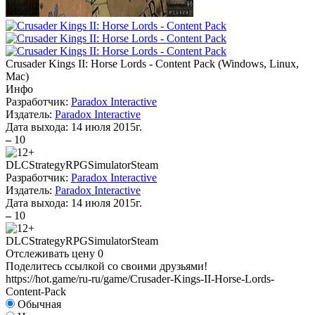
Crusader Kings II: Horse Lords - Content Pack
(
Windows, Linux,
Mac
)
Инфо
Разработчик:
Paradox Interactive
Издатель:
Paradox Interactive
Дата выхода:
14 июля 2015г.
–
10
DLC
Strategy
RPG
Simulator
Steam
Разработчик:
Paradox Interactive
Издатель:
Paradox Interactive
Дата выхода:
14 июля 2015г.
–
10
DLC
Strategy
RPG
Simulator
Steam
Отслеживать цену
0
Поделитесь ссылкой со своими друзьями!
https://hot.game/ru-ru/game/Crusader-Kings-II-Horse-Lords-
Content-Pack
Обычная