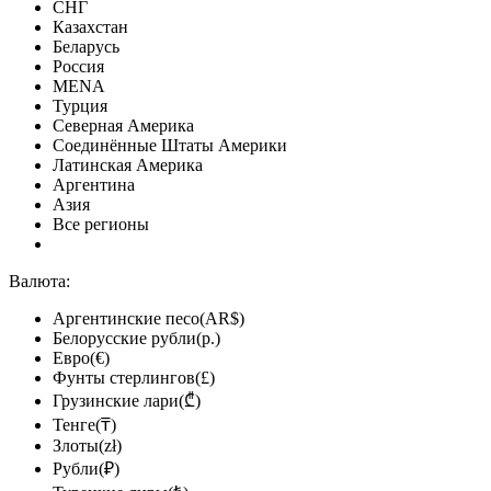
СНГ
Казахстан
Беларусь
Россия
MENA
Турция
Северная Америка
Соединённые Штаты Америки
Латинская Америка
Аргентина
Азия
Все регионы
Валюта:
Аргентинские песо(AR$)
Белорусские рубли(р.)
Евро(€)
Фунты стерлингов(£)
Грузинские лари(₾)
Тенге(₸)
Злоты(zł)
Рубли(₽)