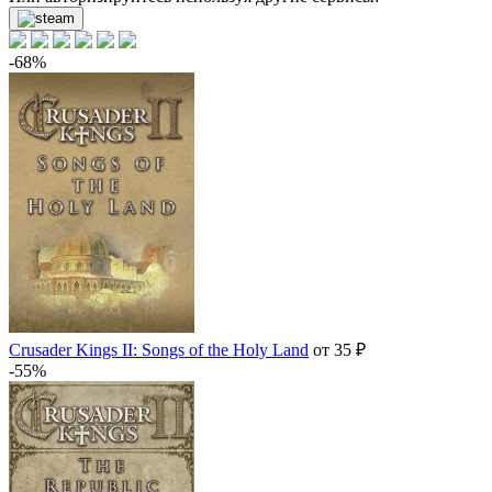
-68%
Crusader Kings II: Songs of the Holy Land
от 35 ₽
-55%