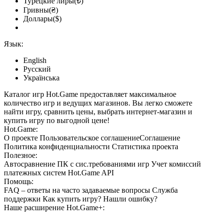
Турецкие лиры(₺)
Гривны(₴)
Доллары($)
Язык:
English
Русский
Українська
Каталог игр Hot.Game предоставляет максимальное
количество игр и ведущих магазинов. Вы легко сможете
найти игру, сравнить цены, выбрать интернет-магазин и
купить игру по выгодной цене!
Hot.Game:
О проекте
Пользовательское соглашение
Соглашение
Политика конфиденциальности
Статистика
проекта
Полезное:
Автосравнение ПК с сис.требованиями игр
Учет комиссий
платежных систем
Hot.Game API
Помощь:
FAQ
– ответы на часто задаваемые вопросы
Служба
поддержки
Как купить игру?
Нашли ошибку?
Наше расширение
Hot.Game+
: