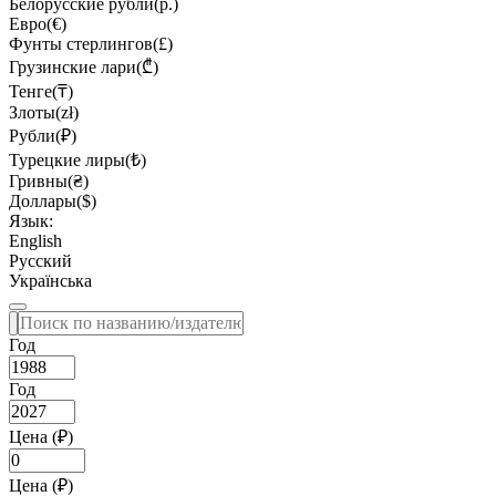
Белорусские рубли(р.)
Евро(€)
Фунты стерлингов(£)
Грузинские лари(₾)
Тенге(₸)
Злоты(zł)
Рубли(₽)
Турецкие лиры(₺)
Гривны(₴)
Доллары($)
Язык:
English
Русский
Українська
Год
Год
Цена (₽)
Цена (₽)